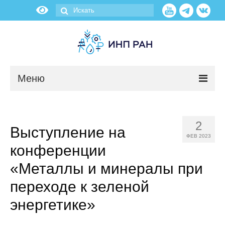
Меню
Новости
2
Выступление на
О нас
ФЕВ 2023
конференции
Об институте
«Металлы и минералы при
Научные подразделения
переходе к зеленой
энергетике»
Администрация