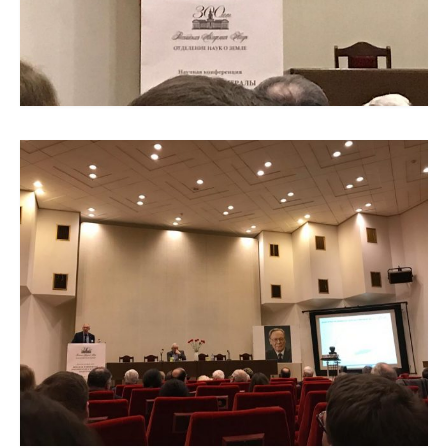
Редакционная этика
Информация для авторов
Общие требования
Стандарты оформления
Научные труды
О журнале
Выпуски
Редакционная этика
Информация для авторов