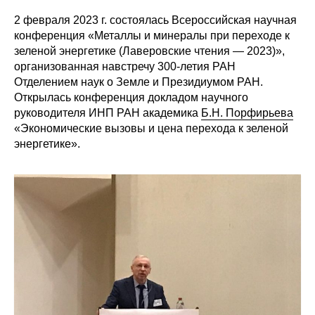
Сотрудники
2 февраля 2023 г. состоялась Всероссийская научная
конференция «Металлы и минералы при переходе к
Отчетность
зеленой энергетике (Лаверовские чтения — 2023)»,
организованная навстречу 300-летия РАН
Противодействие коррупции
Отделением наук о Земле и Президиумом РАН.
Открылась конференция докладом научного
Материалы для СМИ
руководителя ИНП РАН академика
Б.Н. Порфирьева
«Экономические вызовы и цена перехода к зеленой
Публикации
энергетике».
Научная жизнь
Издания
Проблемы прогнозирования
О журнале
Номера журналов