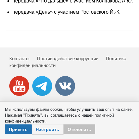
передача «Что дальше» с участием Колпакова А.Ю.
Сотрудники
передача «День» с участием Ростовского Й.-К.
Отчетность
Противодействие коррупции
Материалы для СМИ
Контакты
Противодействие коррупции
Политика
Публикации
конфиденциальности
Научная жизнь
Издания
Проблемы прогнозирования
Мы используем файлы cookie, чтобы улучшить ваш опыт на сайте.
© 2026 ИНП РАН
Нажимая "Принять", вы соглашаетесь с нашей политикой
О журнале
конфиденциальности.
Принять
Настроить
Отклонить
Номера журналов