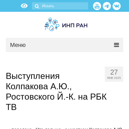
Меню
Новости
27
Выступления
О нас
ЯНВ 2025
Колпакова А.Ю.,
Об институте
Ростовского Й.-К. на РБК
Научные подразделения
ТВ
Администрация