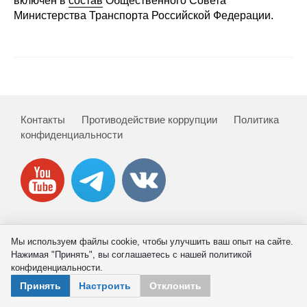
включен в
состав
Общественного Совета
Сотрудники
Министерства Транспорта Российской Федерации.
Отчетность
Противодействие коррупции
Материалы для СМИ
Контакты
Противодействие коррупции
Политика
конфиденциальности
Публикации
Научная жизнь
Издания
Проблемы прогнозирования
© 2026 ИНП РАН
Мы используем файлы cookie, чтобы улучшить ваш опыт на сайте.
Нажимая "Принять", вы соглашаетесь с нашей политикой
О журнале
конфиденциальности.
Принять
Настроить
Отклонить
Номера журналов