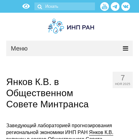
Меню
Новости
7
Янков К.В. в
О нас
НОЯ 2025
Общественном
Об институте
Совете Минтранса
Научные подразделения
Администрация
Заведующий лабораторией прогнозирования
региональной экономики ИНП РАН
Янков К.В.