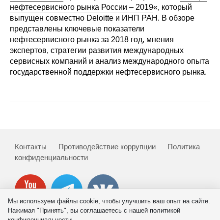
Сотрудники
нефтесервисного рынка России – 2019
«, который
выпущен совместно Deloitte и ИНП РАН. В обзоре
Отчетность
представлены ключевые показатели
нефтесервисного рынка за 2018 год, мнения
экспертов, стратегии развития международных
Противодействие коррупции
сервисных компаний и анализ международного опыта
государственной поддержки нефтесервисного рынка.
Материалы для СМИ
Публикации
Научная жизнь
Издания
Контакты
Противодействие коррупции
Политика
конфиденциальности
Проблемы прогнозирования
О журнале
Мы используем файлы cookie, чтобы улучшить ваш опыт на сайте.
Номера журналов
Нажимая "Принять", вы соглашаетесь с нашей политикой
конфиденциальности.