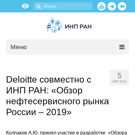
Меню
Новости
5
Deloitte совместно с
О нас
АПР 2019
ИНП РАН: «Обзор
Об институте
нефтесервисного рынка
Научные подразделения
России – 2019»
Администрация
Колпаков А.Ю.
принял участие в разработке «
Обзора