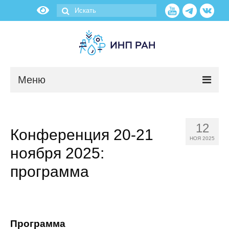
Меню
Новости
12
Конференция 20-21
О нас
НОЯ 2025
ноября 2025:
Об институте
программа
Научные подразделения
Администрация
Программа