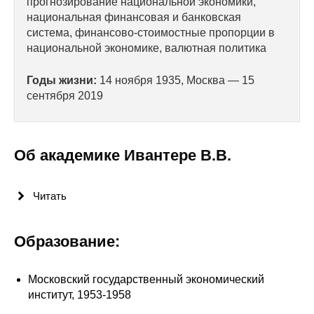
прогнозирование национальной экономики,
национальная финансовая и банковская
Редакционная этика
система, финансово-стоимостные пропорции в
национальной экономике, валютная политика
Информация для авторов
Годы жизни:
14 ноября 1935, Москва — 15
Общие требования
сентября 2019
Стандарты оформления
Об академике Ивантере В.В.
Научные труды
О журнале
Читать
Выпуски
Образование:
Редакционная этика
Московский государственный экономический
Информация для авторов
институт, 1953-1958