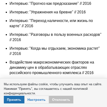
Интервью: "Прогноз как предсказание" // 2016
Интервью: "Упражнения на бревне" // 2016
Интервью: "Переход наличности, или жизнь по
карте" // 2016
Интервью: "Разговоры в пользу военных расходов"
// 2016
Интервью: "Когда мы отдыхаем, экономика растет"
// 2016
Воздействие макроэкономических факторов на
динамику цен в обрабатывающих отраслях
российского промышленного комплекса // 2016
Интервью: «О прачках и сисадминах» // 2016
Мы используем файлы cookie, чтобы улучшить ваш опыт на сайте.
Нажимая "Принять", вы соглашаетесь с нашей политикой
Интервью: «Прогноз в духе братьев Стругацких» //
конфиденциальности.
2016
Принять
Настроить
Отклонить
Интервью: «Рубль на доверии» // 2016