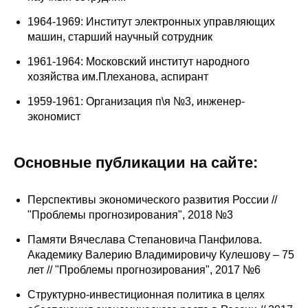
1964-1969: Институт электронных управляющих
О совете
машин, старший научный сотрудник
Регулярные прогнозы
1961-1964: Московский институт народного
хозяйства им.Плеханова, аспирант
Квартальный прогноз
1959-1961: Организация п\я №3, инженер-
экономист
Краткосрочный прогноз
Оценка индекса промышленного
Основные публикации на сайте:
производства
Перспективы экономического развития России //
Российская Система Климатического
"Проблемы прогнозирования", 2018 №3
Мониторинга
Памяти Вячеслава Степановича Панфилова.
Центр «Климатическая политика и
Академику Валерию Владимировичу Кулешову – 75
экономика России»
лет // "Проблемы прогнозирования", 2017 №6
Cтруктурно-инвестиционная политика в целях
Образование и карьера