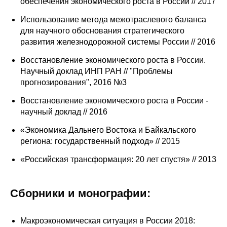
обеспечения экономического роста в России // 2017
Кафедра МФТИ
Использование метода межотраслевого баланса
для научного обоснования стратегического
Кафедра МАДИ
развития железнодорожной системы России // 2016
Восстановление экономического роста в России.
Аспирантура
Научный доклад ИНП РАН // "Проблемы
прогнозирования", 2016 №3
Об аспирантуре
Восстановление экономического роста в России -
научный доклад // 2016
Поступление
«Экономика Дальнего Востока и Байкальского
Обучение
региона: государственный подход» // 2015
«Российская трансформация: 20 лет спустя» // 2013
Нормативные документы
Диссертационный совет
Сборники и монографии:
О совете
Макроэкономическая ситуация в России 2018: