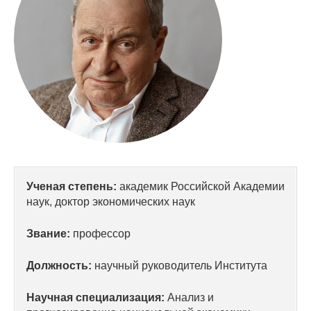
Сотрудники
Отчетность
Противодействие коррупции
Материалы для СМИ
Публикации
Научная жизнь
Ученая степень:
академик Российской Академии
наук, доктор экономических наук
Издания
Проблемы прогнозирования
Звание:
профессор
О журнале
Должность:
научный руководитель Института
Номера журналов
Научная специализация:
Анализ и