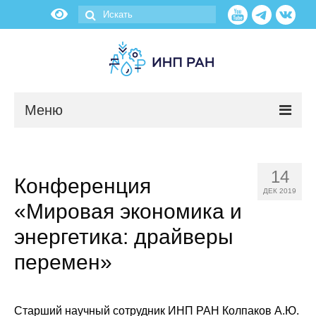
Меню
Новости
14
Конференция
О нас
ДЕК 2019
«Мировая экономика и
Об институте
энергетика: драйверы
Научные подразделения
перемен»
Администрация
Старший научный сотрудник ИНП РАН
Колпаков А.Ю.