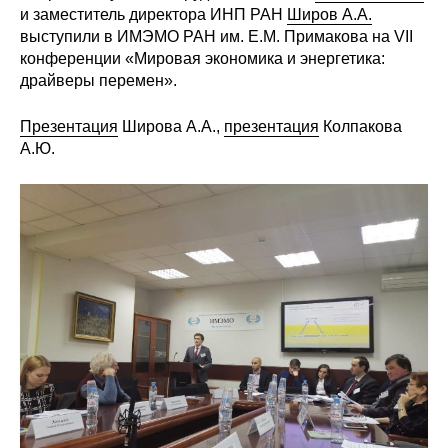
Сотрудники
и заместитель директора ИНП РАН
Широв А.А.
выступили в ИМЭМО РАН им. Е.М. Примакова на VII
Отчетность
конференции «Мировая экономика и энергетика:
драйверы перемен».
Противодействие коррупции
Презентация
Широва А.А.,
презентация
Колпакова
А.Ю.
Материалы для СМИ
Публикации
Научная жизнь
Издания
Проблемы прогнозирования
О журнале
Номера журналов