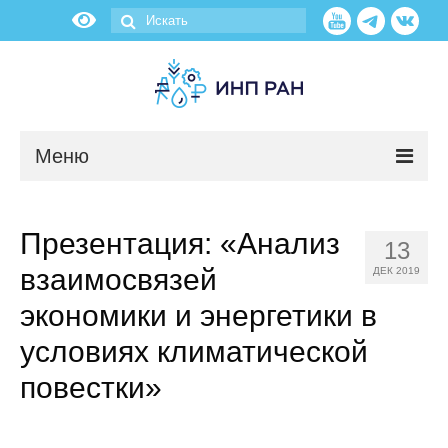
Меню
Новости
Презентация: «Анализ
13
О нас
взаимосвязей
ДЕК 2019
Об институте
экономики и энергетики в
условиях климатической
Научные подразделения
повестки»
Администрация