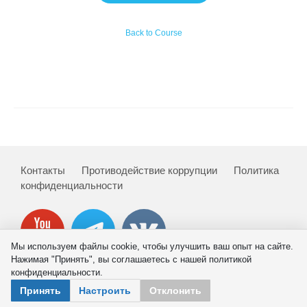
Сотрудники
Back to Course
Отчетность
Противодействие коррупции
Материалы для СМИ
Публикации
Контакты
Противодействие коррупции
Политика
Научная жизнь
конфиденциальности
Издания
Проблемы прогнозирования
Мы используем файлы cookie, чтобы улучшить ваш опыт на сайте.
О журнале
Нажимая "Принять", вы соглашаетесь с нашей политикой
конфиденциальности.
© 2026 ИНП РАН
Принять
Настроить
Отклонить
Номера журналов