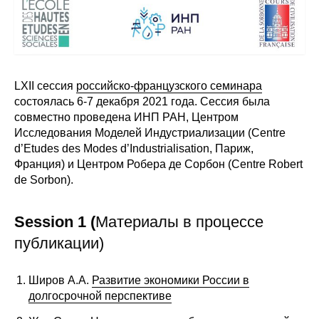
Сотрудники
Отчетность
Противодействие коррупции
LXII сессия
российско-французского семинара
состоялась 6-7 декабря 2021 года. Сессия была
Материалы для СМИ
совместно проведена ИНП РАН, Центром
Исследования Моделей Индустриализации (Centre
Публикации
d’Etudes des Modes d’Industrialisation, Париж,
Франция) и Центром Робера де Сорбон (Centre Robert
de Sorbon).
Научная жизнь
Издания
Session 1 (
Материалы в процессе
Проблемы прогнозирования
публикации)
О журнале
Широв А.А.
Развитие экономики России в
долгосрочной перспективе
Номера журналов