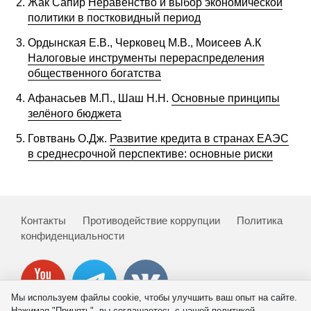
Жак Сапир
Неравенство и выбор экономической
политики в постковидный период
Редакционная этика
Ордынская Е.В., Черковец М.В., Моисеев А.К
Информация для авторов
Налоговые инструменты перераспределения
общественного богатства
Общие требования
Афанасьев М.П., Шаш Н.Н.
Основные принципы
зелёного бюджета
Стандарты оформления
Говтвань О.Дж.
Развитие кредита в странах ЕАЭС
Научные труды
в среднесрочной перспективе: основные риски
О журнале
Выпуски
Контакты
Противодействие коррупции
Политика
конфиденциальности
Редакционная этика
Информация для авторов
Мы используем файлы cookie, чтобы улучшить ваш опыт на сайте.
Нажимая "Принять", вы соглашаетесь с нашей политикой