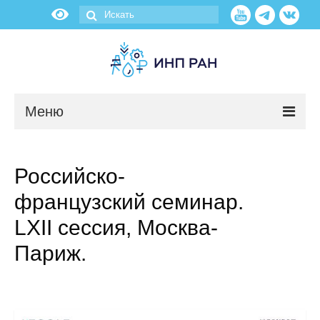
Меню
Новости
Российско-
О нас
французский семинар.
Об институте
LXII сессия, Москва-
Париж.
Научные подразделения
Администрация