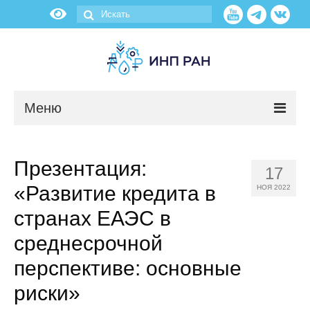
Меню
Новости
Презентация:
17
О нас
«Развитие кредита в
НОЯ 2022
Об институте
странах ЕАЭС в
среднесрочной
Научные подразделения
перспективе: основные
Администрация
риски»