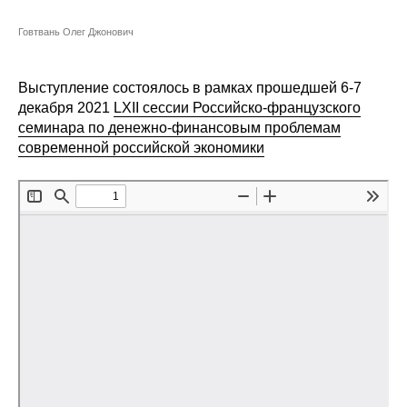
Сотрудники
Говтвань Олег Джонович
Отчетность
Выступление состоялось в рамках прошедшей 6-7
Противодействие коррупции
декабря 2021
LXII сессии Российско-французского
семинара по денежно-финансовым проблемам
Материалы для СМИ
современной российской экономики
Публикации
Научная жизнь
Издания
Проблемы прогнозирования
О журнале
Номера журналов