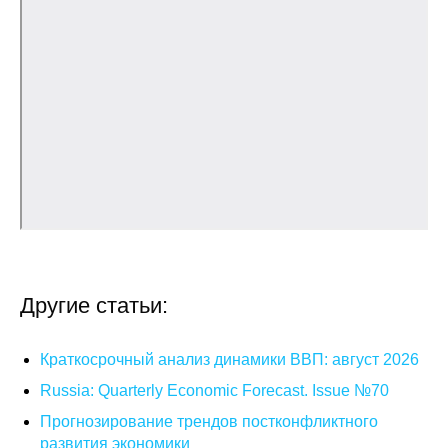
Редакционная этика
Информация для авторов
Общие требования
Стандарты оформления
Научные труды
О журнале
Другие статьи:
Выпуски
Краткосрочный анализ динамики ВВП: август 2026
Редакционная этика
Russia: Quarterly Economic Forecast. Issue №70
Информация для авторов
Прогнозирование трендов постконфликтного
развития экономики