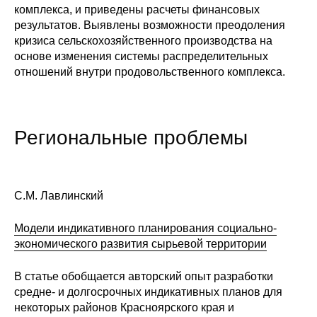
комплекса, и приведены расчеты финансовых
Кафедра МФТИ
результатов. Выявлены возможности преодоления
кризиса сельскохозяйственного производства на
основе изменения системы распределительных
Кафедра МАДИ
отношений внутри продовольственного комплекса.
Аспирантура
Об аспирантуре
Региональные проблемы
Поступление
Обучение
С.М. Лавлинский
Модели индикативного планирования социально-
Нормативные документы
экономического развития сырьевой территории
Диссертационный совет
В статье обобщается авторский опыт разработки
средне- и долгосрочных индикативных планов для
О совете
некоторых районов Красноярского края и