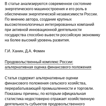
В статье анализируются современное состояние
О совете
энергетического машиностроения и его роль в
обеспечении энергетической независимости России.
По мнению автора, создание крупных
Регулярные прогнозы
высокотехнологичных интегрированных компаний
при активной инновационной деятельности
Квартальный прогноз
государства способно вывести российскую экономику
на более высокий уровень развития.
Краткосрочный прогноз
Г.И. Ханин, Д.А. Фомин
Оценка индекса промышленного
производства
Продовольственный комплекс России:
альтернативная оценка финансового положения
Российская Система Климатического
Мониторинга
Статья содержит альтернативные оценки
финансового положения сельского хозяйства,
Центр «Климатическая политика и
перерабатывающей промышленности и торговли.
экономика России»
Показаны причины, по которым официальная
статистика недостоверно отражает хозяйственную
Образование и карьера
деятельность субъектов продовольственного