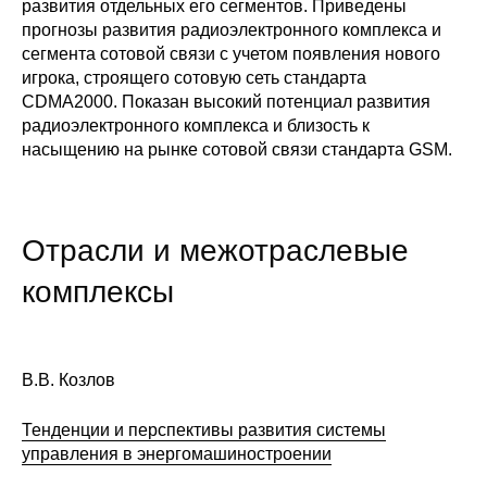
Общие требования
развития отдельных его сегментов. Приведены
прогнозы развития радиоэлектронного комплекса и
сегмента сотовой связи с учетом появления нового
Стандарты оформления
игрока, строящего сотовую сеть стандарта
CDMA2000. Показан высокий потенциал развития
Семинары
радиоэлектронного комплекса и близость к
насыщению на рынке сотовой связи стандарта GSM.
Энергетический семинар
Российско-французский семинар
Отрасли и межотраслевые
ЦДУ
комплексы
Отрасли и регионы
Inforum
В.В. Козлов
Ученый совет
Тенденции и перспективы развития системы
управления в энергомашиностроении
Материалы