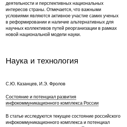
деятельности и перспективных национальных
Редакционная этика
интересов страны. Отмечается, что важными
условиями являются активное участие самих ученых
в реформировании и наличие альтернативных для
Информация для авторов
научных коллективов путей реорганизации в рамках
Общие требования
новой национальной модели науки.
Стандарты оформления
Наука и технология
Научные труды
О журнале
С.Ю. Казанцев, И.Э. Фролов
Выпуски
Состояние и потенциал развития
Редакционная этика
инфокоммуникационного комплекса России
В статье исследуются текущее состояние российского
Информация для авторов
инфокоммуникационного комплекса и потенциал