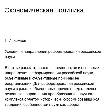
Сотрудники
Экономическая политика
Отчетность
Противодействие коррупции
Материалы для СМИ
Н.И. Комков
Публикации
Условия и направления реформирования российской
науки
Научная жизнь
В статье рассматриваются предпосылки и основные
Издания
направления реформирования российской науки,
объективные и субъективные причины ее
Проблемы прогнозирования
реорганизации. Для реформирования российской
науки в рамках объективных причин представлены
О журнале
основные направления преобразования научного
комплекса с учетом исторически сформировавшихся
Номера журналов
традиций, особенностей науки как сферы