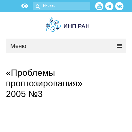
Меню
Новости
«Проблемы
О нас
прогнозирования»
Об институте
2005 №3
Научные подразделения
Администрация