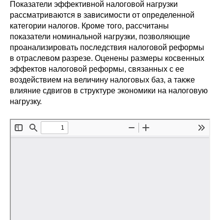
Сотрудники
Показатели эффективной налоговой нагрузки
рассматриваются в зависимости от определенной
категории налогов. Кроме того, рассчитаны
Отчетность
показатели номинальной нагрузки, позволяющие
проанализировать последствия налоговой реформы
Противодействие коррупции
в отраслевом разрезе. Оценены размеры косвенных
эффектов налоговой реформы, связанных с ее
Материалы для СМИ
воздействием на величину налоговых баз, а также
влияние сдвигов в структуре экономики на налоговую
Публикации
нагрузку.
Научная жизнь
Издания
Проблемы прогнозирования
О журнале
Номера журналов