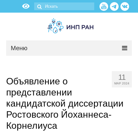
Меню
Новости
11
Объявление о
О нас
МАР 2024
представлении
Об институте
кандидатской диссертации
Научные подразделения
Ростовского Йоханнеса-
Корнелиуса
Администрация