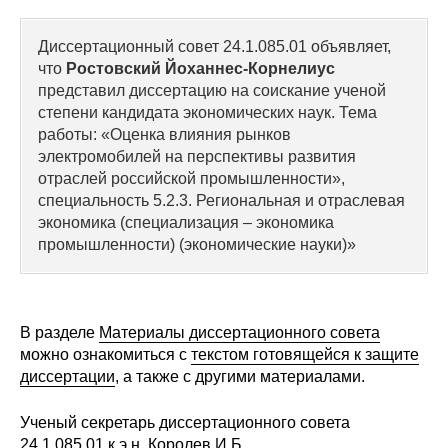
Сотрудники
Диссертационный совет 24.1.085.01 объявляет,
Отчетность
что
Ростовский Йоханнес-Корнелиус
представил диссертацию на соискание ученой
Противодействие коррупции
степени кандидата экономических наук. Тема
работы: «Оценка влияния рынков
Материалы для СМИ
электромобилей на перспективы развития
отраслей российской промышленности»,
специальность 5.2.3. Региональная и отраслевая
Публикации
экономика (специализация – экономика
промышленности) (экономические науки)»
Научная жизнь
Издания
В разделе
Материалы диссертационного совета
Проблемы прогнозирования
можно ознакомиться с
текстом готовящейся к защите
диссертации
О журнале
, а также с другими материалами.
Ученый секретарь диссертационного совета
Номера журналов
24.1.085.01 к.э.н. Королев И.Б.