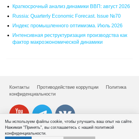
Краткосрочный анализ динамики ВВП: август 2026
Кафедра МФТИ
Russia: Quarterly Economic Forecast. Issue №70
Кафедра МАДИ
Индекс промышленного оптимизма. Июль 2026
Интенсивная реструктуризация производства как
Аспирантура
фактор макроэкономической динамики
Об аспирантуре
Поступление
Обучение
Контакты
Противодействие коррупции
Политика
конфиденциальности
Нормативные документы
Диссертационный совет
Мы используем файлы cookie, чтобы улучшить ваш опыт на сайте.
Нажимая "Принять", вы соглашаетесь с нашей политикой
О совете
конфиденциальности.