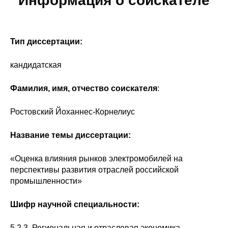
Информация о соискателе
Общие требования
Стандарты оформления
Тип диссертации:
Семинары
кандидатская
Энергетический семинар
Фамилия, имя, отчество соискателя
:
Российско-французский семинар
Ростовский Йоханнес-Корнелиус
ЦДУ
Название темы диссертации:
Отрасли и регионы
«Оценка влияния рынков электромобилей на
перспективы развития отраслей российской
Inforum
промышленности»
Ученый совет
Шифр научной специальности:
Материалы
5.2.3. Региональная и отраслевая экономика