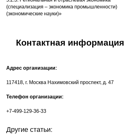
(специализация – экономика промышленности)
О совете
(экономические науки)»
Регулярные прогнозы
Квартальный прогноз
Контактная информация
Краткосрочный прогноз
Адрес организации:
Оценка индекса промышленного
производства
117418, г. Москва Нахимовский проспект, д. 47
Российская Система Климатического
Телефон организации:
Мониторинга
+7-499-129-36-33
Центр «Климатическая политика и
экономика России»
Другие статьи:
Образование и карьера