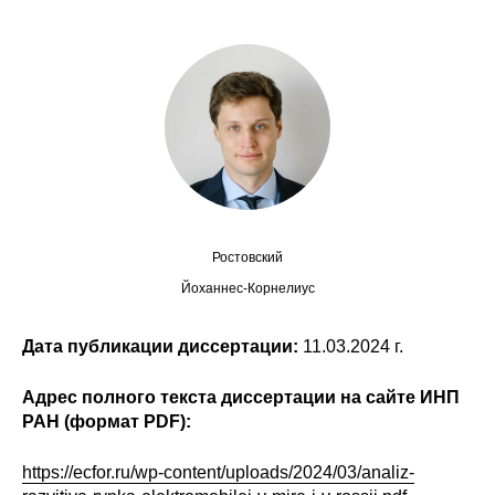
Сотрудники
Отчетность
Противодействие коррупции
Материалы для СМИ
Публикации
Ростовский
Научная жизнь
Йоханнес-Корнелиус
Издания
Дата публикации диссертации:
11.03.2024 г.
Проблемы прогнозирования
Адрес полного текста диссертации на сайте ИНП
О журнале
РАН (формат PDF):
Номера журналов
https://ecfor.ru/wp-content/uploads/2024/03/analiz-