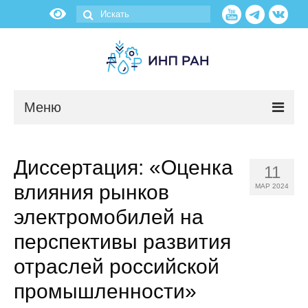
Меню
Новости
Диссертация: «Оценка
11
О нас
влияния рынков
МАР 2024
Об институте
электромобилей на
перспективы развития
Научные подразделения
отраслей российской
Администрация
промышленности»