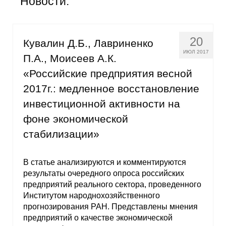
Новости:
Общие требования
Стандарты оформления
20
Кувалин Д.Б., Лавриненко
Семинары
ИЮЛ 2017
П.А., Моисеев А.К.
«Российские предприятия весной
Энергетический семинар
2017г.: медленное восстановление
Российско-французский семинар
инвестиционной активности на
фоне экономической
ЦДУ
стабилизации»
Отрасли и регионы
В статье анализируются и комментируются
результаты очередного опроса российских
Inforum
предприятий реального сектора, проведенного
Институтом народнохозяйственного
Ученый совет
прогнозирования РАН. Представлены мнения
предприятий о качестве экономической
Материалы