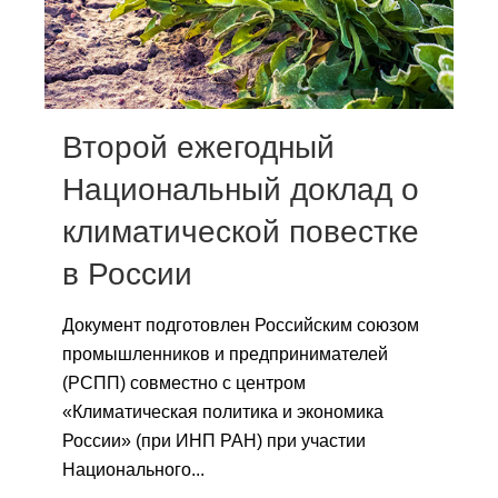
Сотрудники
Отчетность
Противодействие коррупции
Второй ежегодный
Материалы для СМИ
Национальный доклад о
климатической повестке
Публикации
в России
Научная жизнь
Документ подготовлен Российским союзом
Издания
промышленников и предпринимателей
Проблемы прогнозирования
(РСПП) совместно с центром
«Климатическая политика и экономика
О журнале
России» (при ИНП РАН) при участии
Национального...
Номера журналов