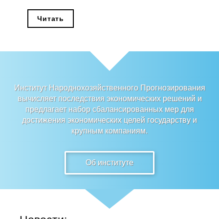
Редакционная этика
Читать
Информация для авторов
Общие требования
Стандарты оформления
Институт Народнохозяйственного Прогнозирования
вычисляет последствия экономических решений и
Научные труды
предлагает набор сбалансированных мер для
достижения экономических целей государству и
О журнале
крупным компаниям.
Выпуски
Об институте
Редакционная этика
Информация для авторов