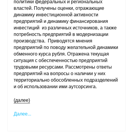
политики федеральных и региональных
властей. Получены оценки, отражающие
О совете
динамику инвестиционной активности
предприятий и динамику финансирования
Регулярные прогнозы
инвестиций из различных источников, а также
потребность предприятий в модернизации
Квартальный прогноз
производства. Приводятся мнения
предприятий по поводу желательной динамики
Краткосрочный прогноз
обменного курса рубля. Отражена текущая
ситуация с обеспеченностью предприятий
трудовыми ресурсами. Рассмотрены ответы
Оценка индекса промышленного
предприятий на вопросы о наличии у них
производства
территориально обособленных подразделений
и об использовании ими аутсорсинга.
Российская Система Климатического
Мониторинга
(далее)
Центр «Климатическая политика и
Далее...
экономика России»
Образование и карьера