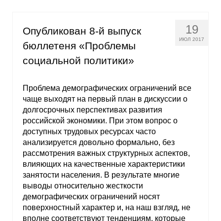
Кафедра МФТИ
19
Опубликован 8-й выпуск
Кафедра МАДИ
ИЮЛ 2017
бюллетеня «Проблемы
социальной политики»
Аспирантура
Об аспирантуре
Проблема демографических ограничений все
чаще выходят на первый план в дискуссии о
долгосрочных перспективах развития
Поступление
российской экономики. При этом вопрос о
доступных трудовых ресурсах часто
Обучение
анализируется довольно формально, без
рассмотрения важных структурных аспектов,
Нормативные документы
влияющих на качественные характеристики
занятости населения. В результате многие
Диссертационный совет
выводы относительно жесткости
демографических ограничений носят
О совете
поверхностный характер и, на наш взгляд, не
вполне соответствуют тенденциям, которые