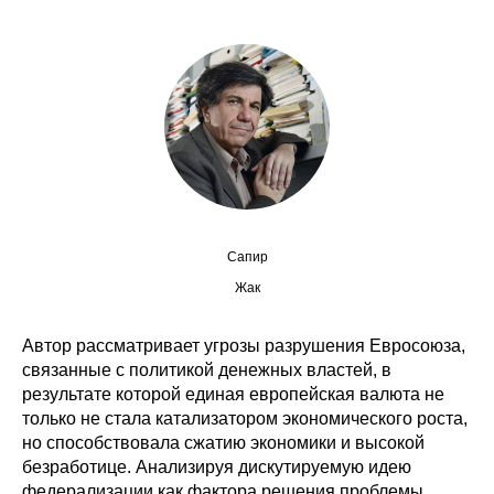
Сотрудники
Отчетность
Противодействие коррупции
Материалы для СМИ
Публикации
Сапир
Научная жизнь
Жак
Издания
Автор рассматривает угрозы разрушения Евросоюза,
связанные с политикой денежных властей, в
Проблемы прогнозирования
результате которой единая европейская валюта не
О журнале
только не стала катализатором экономического роста,
но способствовала сжатию экономики и высокой
безработице. Анализируя дискутируемую идею
Номера журналов
федерализации как фактора решения проблемы