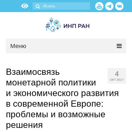
Меню
Новости
Взаимосвязь
4
О нас
монетарной политики
ОКТ 2017
Об институте
и экономического развития
в современной Европе:
Научные подразделения
проблемы и возможные
Администрация
решения