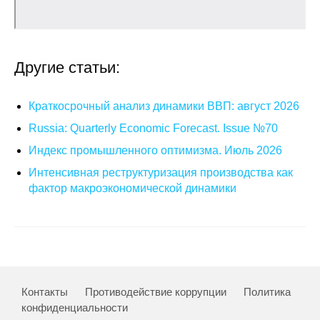
Кафедра МФТИ
Кафедра МАДИ
Другие статьи:
Аспирантура
Краткосрочный анализ динамики ВВП: август 2026
Об аспирантуре
Russia: Quarterly Economic Forecast. Issue №70
Индекс промышленного оптимизма. Июль 2026
Поступление
Интенсивная реструктуризация производства как
фактор макроэкономической динамики
Обучение
Нормативные документы
Диссертационный совет
Контакты
Противодействие коррупции
Политика
О совете
конфиденциальности