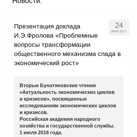
Новости:
Общие требования
Стандарты оформления
24
Презентация доклада
Семинары
ИЮН 2017
И.Э.Фролова «Проблемные
вопросы трансформации
Энергетический семинар
общественного механизма спада в
Российско-французский семинар
экономический рост»
ЦДУ
Вторые Бунатяновские чтения
Отрасли и регионы
«Актуальность экономических циклов
и кризисов», посвященные
Inforum
исследованиям экономических циклов
и кризисов.
Российская академия народного
Ученый совет
хозяйства и государственной службы.
1 июля 2016 года.
Материалы