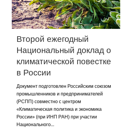
Сотрудники
Отчетность
Противодействие коррупции
Второй ежегодный
Материалы для СМИ
Национальный доклад о
климатической повестке
Публикации
в России
Научная жизнь
Документ подготовлен Российским союзом
Издания
промышленников и предпринимателей
Проблемы прогнозирования
(РСПП) совместно с центром
«Климатическая политика и экономика
О журнале
России» (при ИНП РАН) при участии
Национального...
Номера журналов