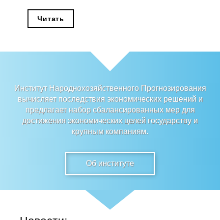
Редакционная этика
Читать
Информация для авторов
Общие требования
Стандарты оформления
Институт Народнохозяйственного Прогнозирования
вычисляет последствия экономических решений и
Научные труды
предлагает набор сбалансированных мер для
достижения экономических целей государству и
О журнале
крупным компаниям.
Выпуски
Об институте
Редакционная этика
Информация для авторов