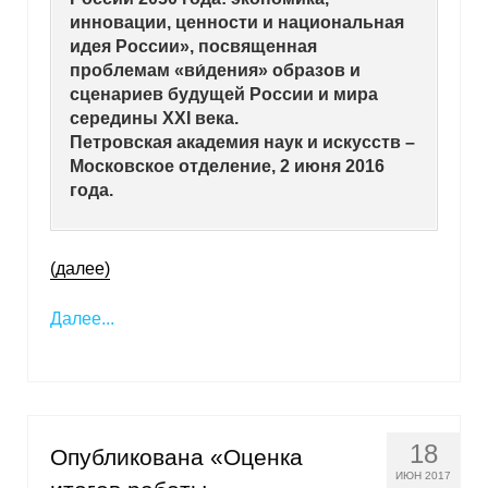
инновации, ценности и национальная
Кафедра МФТИ
идея России», посвященная
проблемам «ви́дения» образов и
Кафедра МАДИ
сценариев будущей России и мира
середины XXI века.
Петровская академия наук и искусств –
Аспирантура
Московское отделение, 2 июня 2016
Об аспирантуре
года.
Поступление
(далее)
Обучение
Далее...
Нормативные документы
Диссертационный совет
18
О совете
Опубликована «Оценка
ИЮН 2017