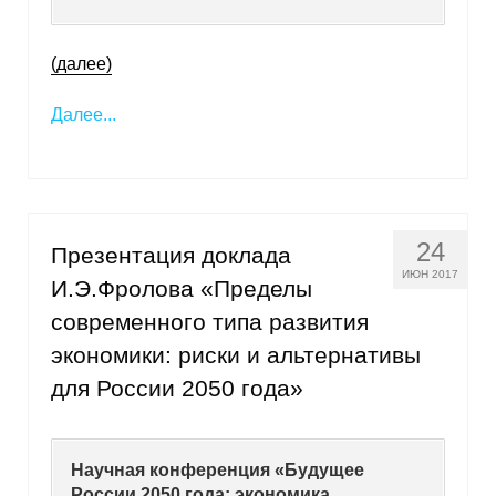
О совете
(далее)
Регулярные прогнозы
Далее...
Квартальный прогноз
Краткосрочный прогноз
24
Презентация доклада
Оценка индекса промышленного
производства
ИЮН 2017
И.Э.Фролова «Пределы
современного типа развития
Российская Система Климатического
экономики: риски и альтернативы
Мониторинга
для России 2050 года»
Центр «Климатическая политика и
экономика России»
Научная конференция «Будущее
Образование и карьера
России 2050 года: экономика,