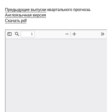
Сотрудники
Предыдущие выпуски
квартального прогноза.
Отчетность
Англоязычная версия
Скачать pdf
Противодействие коррупции
Материалы для СМИ
Публикации
Научная жизнь
Издания
Проблемы прогнозирования
О журнале
Номера журналов