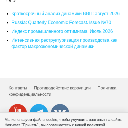
О совете
Краткосрочный анализ динамики ВВП: август 2026
Russia: Quarterly Economic Forecast. Issue №70
Регулярные прогнозы
Индекс промышленного оптимизма. Июль 2026
Квартальный прогноз
Интенсивная реструктуризация производства как
фактор макроэкономической динамики
Краткосрочный прогноз
Оценка индекса промышленного
производства
Российская Система Климатического
Контакты
Противодействие коррупции
Политика
Мониторинга
конфиденциальности
Центр «Климатическая политика и
экономика России»
Мы используем файлы cookie, чтобы улучшить ваш опыт на сайте.
Нажимая "Принять", вы соглашаетесь с нашей политикой
Образование и карьера