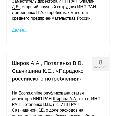
Заместитель директора ИНП РАН
Кувалин
Д.Б.
, старший научный сотрудник ИНП РАН
Кафедра МФТИ
Лавриненко П.А.
о проблемах малого и
среднего предпринимательствав России.
Кафедра МАДИ
Далее...
Аспирантура
Об аспирантуре
Поступление
8
Широв А.А., Потапенко В.В.,
ИЮН 2026
Савчишина К.Е.: «Парадокс
Обучение
российского потребления»
Нормативные документы
На Econs.online опубликована статья
Диссертационный совет
директора ИНП РАН
Широва А.А.
, ст.н.с. ИНП
РАН
Потапенко В.В.
, н.с. ИНП РАН
О совете
Савчишиной К.Е.
о доле расходов на
продовольствие российских домохозяйств.