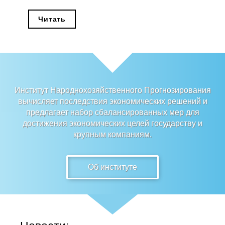
Редакционная этика
Читать
Информация для авторов
Общие требования
Стандарты оформления
Институт Народнохозяйственного Прогнозирования
вычисляет последствия экономических решений и
Научные труды
предлагает набор сбалансированных мер для
достижения экономических целей государству и
О журнале
крупным компаниям.
Выпуски
Об институте
Редакционная этика
Информация для авторов