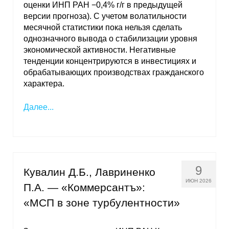
оценки ИНП РАН −0,4% г/г в предыдущей
версии прогноза). С учетом волатильности
О совете
месячной статистики пока нельзя сделать
однозначного вывода о стабилизации уровня
Регулярные прогнозы
экономической активности. Негативные
тенденции концентрируются в инвестициях и
Квартальный прогноз
обрабатывающих производствах гражданского
характера.
Краткосрочный прогноз
Далее...
Оценка индекса промышленного
производства
Российская Система Климатического
Мониторинга
9
Кувалин Д.Б., Лавриненко
ИЮН 2026
П.А. — «Коммерсантъ»:
Центр «Климатическая политика и
экономика России»
«МСП в зоне турбулентности»
Образование и карьера