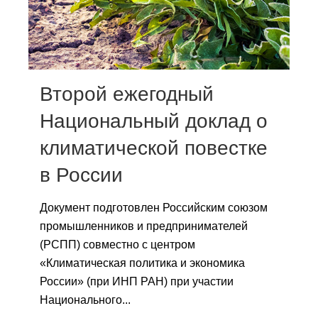
Сотрудники
Отчетность
Противодействие коррупции
Второй ежегодный
Материалы для СМИ
Национальный доклад о
климатической повестке
Публикации
в России
Научная жизнь
Документ подготовлен Российским союзом
Издания
промышленников и предпринимателей
Проблемы прогнозирования
(РСПП) совместно с центром
«Климатическая политика и экономика
О журнале
России» (при ИНП РАН) при участии
Национального...
Номера журналов