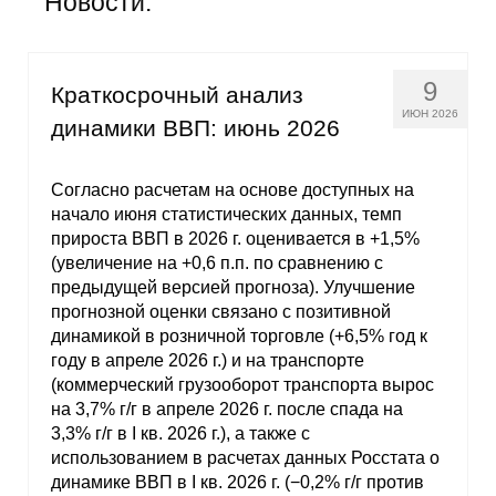
Новости:
Общие требования
Стандарты оформления
9
Краткосрочный анализ
Семинары
ИЮН 2026
динамики ВВП: июнь 2026
Энергетический семинар
Согласно расчетам на основе доступных на
начало июня статистических данных, темп
Российско-французский семинар
прироста ВВП в 2026 г. оценивается в +1,5%
(увеличение на +0,6 п.п. по сравнению с
ЦДУ
предыдущей версией прогноза). Улучшение
прогнозной оценки связано с позитивной
Отрасли и регионы
динамикой в розничной торговле (+6,5% год к
году в апреле 2026 г.) и на транспорте
Inforum
(коммерческий грузооборот транспорта вырос
на 3,7% г/г в апреле 2026 г. после спада на
3,3% г/г в I кв. 2026 г.), а также с
Ученый совет
использованием в расчетах данных Росстата о
динамике ВВП в I кв. 2026 г. (−0,2% г/г против
Материалы