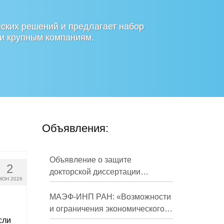
ских решений и предлагает набор
 и крупным компаниям.
Объявления:
Объявление о защите
2
докторской диссертации
ЮН 2026
Кузнецова Михаила
Евгеньевича
МАЭФ-ИНП РАН: «Возможности
и ограничения экономического
сли
развития России в средне- и