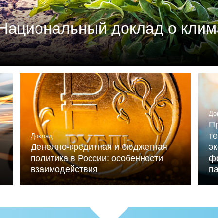
Национальный доклад о клим
м союзом промышленников и предпринимателей (РСП
мика России» (при ИНП РАН) при участии Националь
льниченко.
До
Пр
те
Доклад
Денежно-кредитная и бюджетная
э
политика в России: особенности
ф
взаимодействия
п