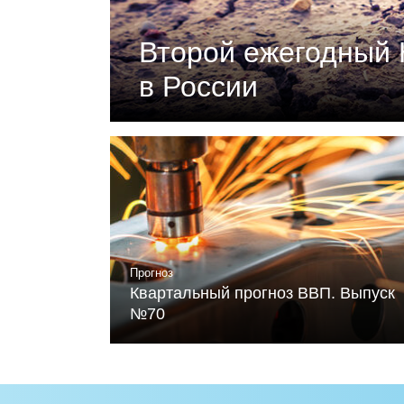
Второй ежегодный 
в России
Документ подготовлен Российски
«Климатическая политика и эконо
устойчивого развития и Фонда Ме
Читать
Прогноз
Квартальный прогноз ВВП. Выпуск
№70