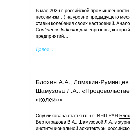
В мае 2026 г. российской промышленности 
пессимизм…) на уровне предыдущего меся
ставки колебания своих настроений. Анал
Confidence Indicator
для еврозоны, который
предприятий…
Далее...
Блохин А.А., Ломакин-Румянцев 
Шамузова Л.А.: «Продовольств
«колеи»»
Опубликована статья гл.н.с. ИНП РАН
Блох
Вертоградова В.А.
,
Шамузовой Л.А.
в журн
институциональной архитектуры российско