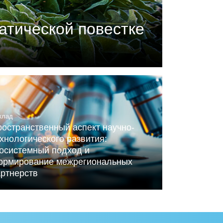
атической повестке
П) совместно с центром
ного Альянса по вопросам
клад
остранственный аспект научно-
хнологического развития:
косистемный подход и
ормирование межрегиональных
артнерств