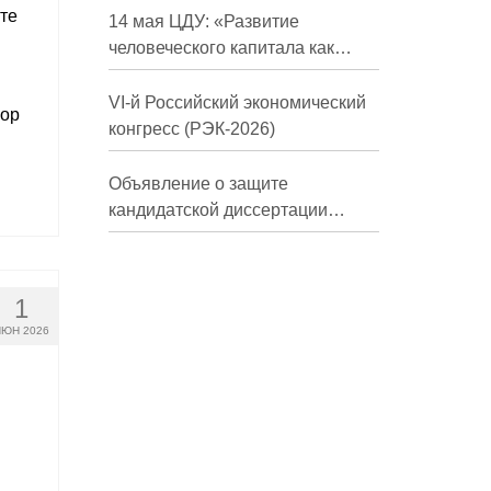
те
долгосрочной перспективе»
14 мая ЦДУ: «Развитие
человеческого капитала как
фактор экономического роста»
VI-й Российский экономический
бор
конгресс (РЭК-2026)
Объявление о защите
кандидатской диссертации
Трындиной Николь Сергеевны
1
ЮН 2026