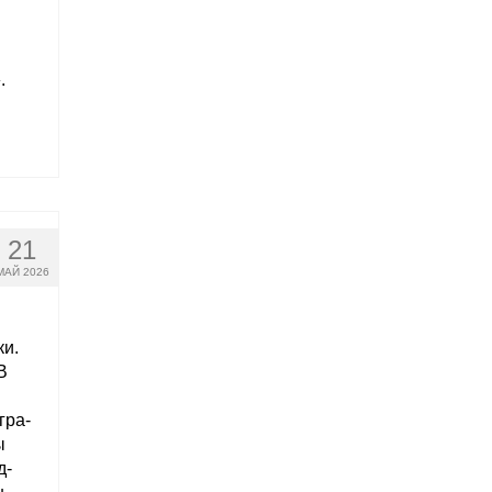
.
21
МАЙ 2026
и.
В
,
гра­
ы
д­