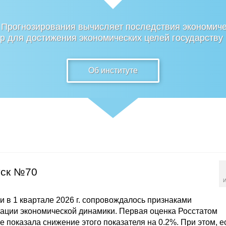
 Прогнозирования вычисляет последствия экономиче
 для достижения экономических целей государству
Об институте
уск №70
И
и в 1 квартале 2026 г. сопровождалось признаками
ации экономической динамики. Первая оценка Росстатом
 показала снижение этого показателя на 0.2%. При этом, е