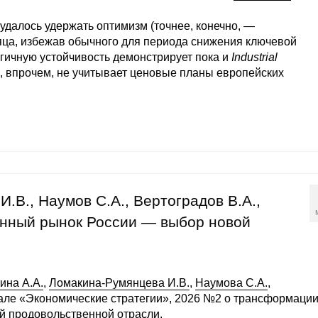
удалось удержать оптимизм (точнее, конечно, —
ца, избежав обычного для периода снижения ключевой
огичную устойчивость демонстрирует пока и
Industrial
, впрочем, не учитывает ценовые планы европейских
И.В., Наумов С.А., Вертоградов В.А.,
енный рынок России — выбор новой
ина А.А.
,
Ломакина-Румянцева И.В.
,
Наумова С.А.
,
але «Экономические стратегии», 2026 №2 о трансформаци
й продовольственной отрасли.