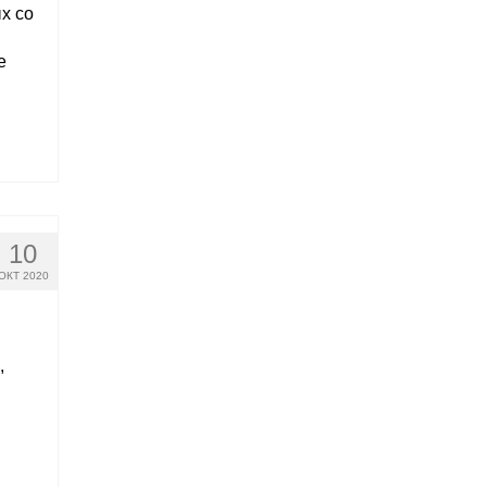
х со
е
10
ОКТ 2020
,