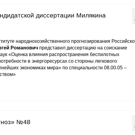
андидатской диссертации Милякина
ституте народнохозяйственного прогнозирования Российско
ргей Романович
представил диссертацию на соискание
наук «Оценка влияния распространения беспилотных
отребности в энергоресурсах со стороны легкового
пнейших экономиках мира» по специальности 08.00.05 –
йством»
гноз» №48