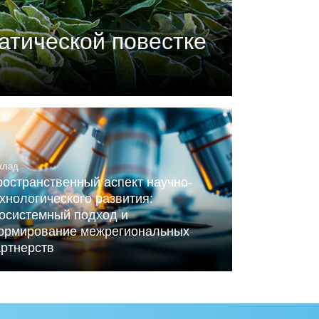
атической повестке
П) совместно с центром
ного Альянса по вопросам
клад
остранственный аспект научно-
хнологического развития:
косистемный подход и
ормирование межрегиональных
артнерств