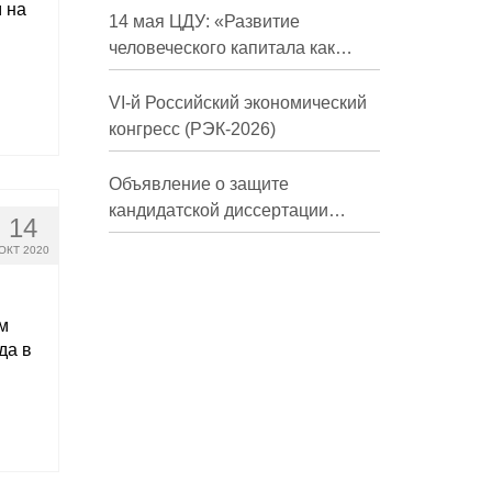
 на
долгосрочной перспективе»
14 мая ЦДУ: «Развитие
человеческого капитала как
фактор экономического роста»
VI-й Российский экономический
конгресс (РЭК-2026)
Объявление о защите
кандидатской диссертации
14
Трындиной Николь Сергеевны
ОКТ 2020
м
да в