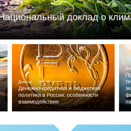
Национальный доклад о клим
м союзом промышленников и предпринимателей (РСП
мика России» (при ИНП РАН) при участии Националь
льниченко.
До
Пр
те
Доклад
Денежно-кредитная и бюджетная
э
политика в России: особенности
ф
взаимодействия
п