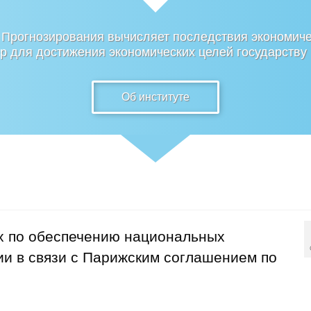
 Прогнозирования вычисляет последствия экономиче
 для достижения экономических целей государству
Об институте
х по обеспечению национальных
и в связи с Парижским соглашением по