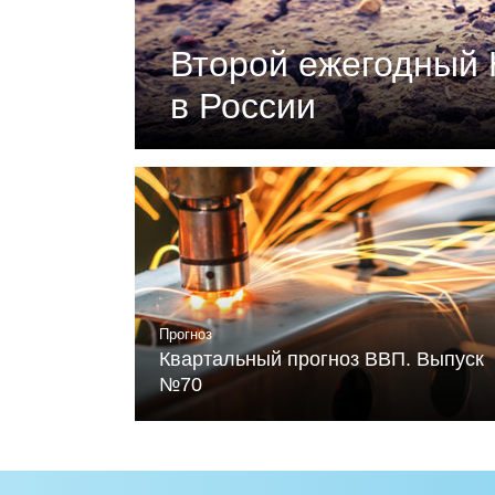
Второй ежегодный 
в России
Документ подготовлен Российски
«Климатическая политика и эконо
устойчивого развития и Фонда Ме
Читать
Прогноз
Квартальный прогноз ВВП. Выпуск
№70