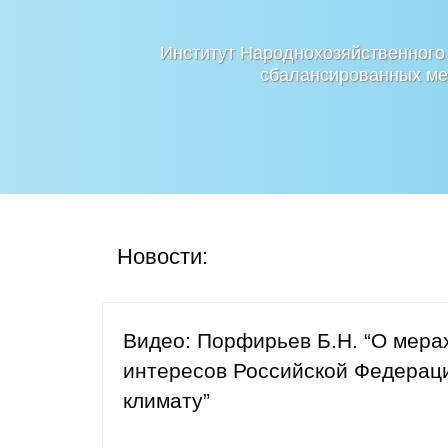
Институт Народнохозяйственного
сбалансированных мер
Новости:
Видео: Порфирьев Б.Н. “О мера
интересов Российской Федераци
климату”