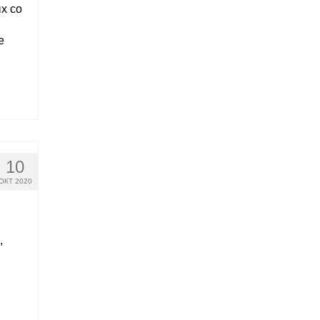
х со
е
10
ОКТ 2020
,