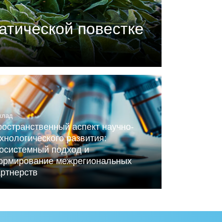
атической повестке
П) совместно с центром
ного Альянса по вопросам
клад
остранственный аспект научно-
хнологического развития:
косистемный подход и
ормирование межрегиональных
артнерств