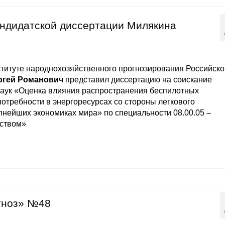
андидатской диссертации Милякина
ституте народнохозяйственного прогнозирования Российско
ргей Романович
представил диссертацию на соискание
наук «Оценка влияния распространения беспилотных
отребности в энергоресурсах со стороны легкового
пнейших экономиках мира» по специальности 08.00.05 –
йством»
гноз» №48