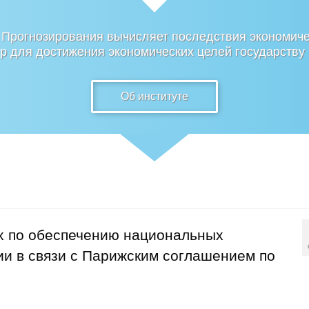
 Прогнозирования вычисляет последствия экономиче
 для достижения экономических целей государству
Об институте
х по обеспечению национальных
и в связи с Парижским соглашением по