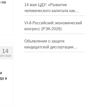
 на
долгосрочной перспективе»
14 мая ЦДУ: «Развитие
человеческого капитала как
фактор экономического роста»
VI-й Российский экономический
конгресс (РЭК-2026)
Объявление о защите
кандидатской диссертации
14
Трындиной Николь Сергеевны
ОКТ 2020
м
да в