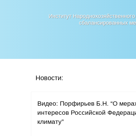
Институт Народнохозяйственного
сбалансированных мер
Новости:
Видео: Порфирьев Б.Н. “О мера
интересов Российской Федераци
климату”