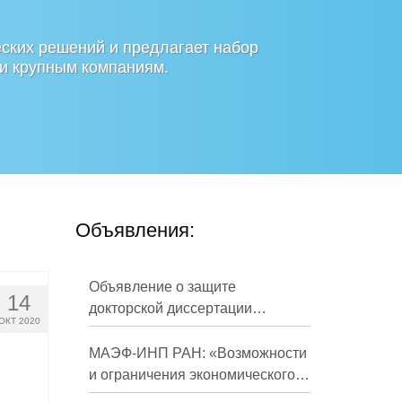
ских решений и предлагает набор
 и крупным компаниям.
Объявления:
Объявление о защите
14
докторской диссертации
ОКТ 2020
Кузнецова Михаила
Евгеньевича
МАЭФ-ИНП РАН: «Возможности
и ограничения экономического
развития России в средне- и