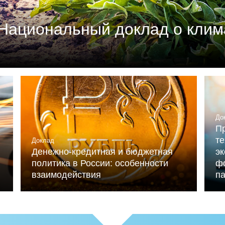
Национальный доклад о клим
м союзом промышленников и предпринимателей (РСП
мика России» (при ИНП РАН) при участии Националь
льниченко.
До
Пр
те
Доклад
Денежно-кредитная и бюджетная
э
политика в России: особенности
ф
взаимодействия
п