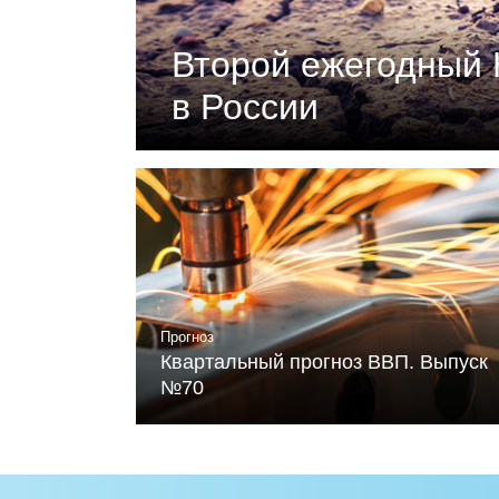
Второй ежегодный 
в России
Документ подготовлен Российски
«Климатическая политика и эконо
устойчивого развития и Фонда Ме
Читать
Прогноз
Квартальный прогноз ВВП. Выпуск
№70