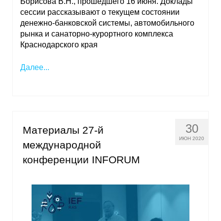
Борисова В.Н., прошедшего 16 июня. Доклады
сессии рассказывают о текущем состоянии
О совете
денежно-банковской системы, автомобильного
рынка и санаторно-курортного комплекса
Регулярные прогнозы
Краснодарского края
Квартальный прогноз
Далее...
Краткосрочный прогноз
Оценка индекса промышленного
производства
30
Материалы 27-й
ИЮН 2020
международной
Российская Система Климатического
Мониторинга
конференции INFORUM
Центр «Климатическая политика и
экономика России»
Образование и карьера