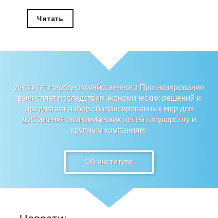
Редакционная этика
Читать
Информация для авторов
Общие требования
Стандарты оформления
Институт Народнохозяйственного Прогнозирования
вычисляет последствия экономических решений и
Научные труды
предлагает набор сбалансированных мер для
достижения экономических целей государству и
О журнале
крупным компаниям.
Выпуски
Об институте
Редакционная этика
Информация для авторов