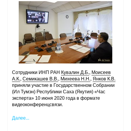
Сотрудники ИНП РАН
Кувалин Д.Б.
,
Моисеев
А.К.
,
Семикашев В.В.
,
Михеева Н.Н.
,
Янков К.В.
приняли участие в Государственном Собрании
(Ил Тумэн) Республики Саха (Якутия) «Час
эксперта» 10 июня 2020 года в формате
видеоконференцсвязи.
Далее...