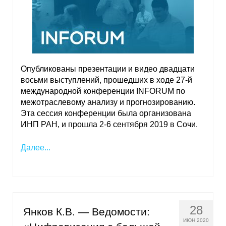
Кафедра МФТИ
Кафедра МАДИ
Аспирантура
Опубликованы презентации и видео двадцати
восьми выступлений, прошедших в ходе 27-й
Об аспирантуре
международной конференции INFORUM по
межот‎раслевому анализу и прогнозированию.
Поступление
Эта сессия конференции была организована
ИНП РАН, и прошла 2-6 сентября 2019 в Сочи.
Обучение
Далее...
Нормативные документы
Диссертационный совет
28
О совете
Янков К.В. — Ведомости:
ИЮН 2020