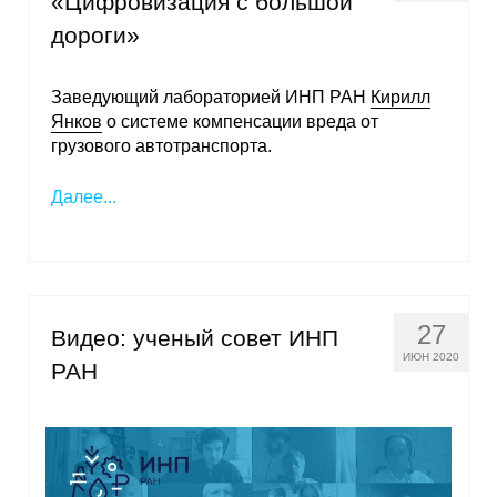
«Цифровизация с большой
Материалы
дороги»
Конкурсы и вакансии
Заведующий лабораторией ИНП РАН
Кирилл
Янков
о системе компенсации вреда от
Контакты
грузового автотранспорта.
Далее...
27
Видео: ученый совет ИНП
ИЮН 2020
РАН