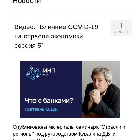
Новости:
Общие требования
Стандарты оформления
1
Видео: “Влияние COVID-19
Семинары
ИЮЛ 2020
на отрасли экономики,
сессия 5”
Энергетический семинар
Российско-французский семинар
ЦДУ
Отрасли и регионы
Inforum
Ученый совет
Опубликованы материалы семинара “Отрасли и
регионы” под руководством Кувалина Д.Б. и
Материалы