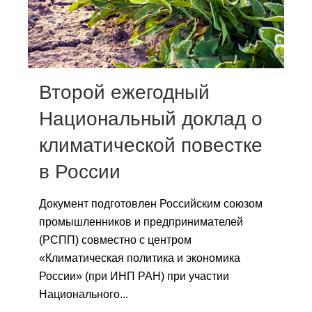
Сотрудники
Отчетность
Противодействие коррупции
Второй ежегодный
Материалы для СМИ
Национальный доклад о
климатической повестке
Публикации
в России
Научная жизнь
Документ подготовлен Российским союзом
Издания
промышленников и предпринимателей
Проблемы прогнозирования
(РСПП) совместно с центром
«Климатическая политика и экономика
О журнале
России» (при ИНП РАН) при участии
Национального...
Номера журналов