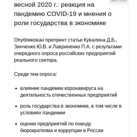
ИЮЛ 2020
весной 2020 г.: реакция на
О совете
пандемию COVID-19 и мнения о
роли государства в экономике
Регулярные прогнозы
Квартальный прогноз
Опубликован препринт статьи Кувалина Д.Б.,
Зинченко Ю.В. и Лавриненко П.А. с результами
очередного опроса российских предприятий
Краткосрочный прогноз
реального сектора.
Оценка индекса промышленного
Среди тем опроса:
производства
влияние пандемии коронавируса на
Российская Система Климатического
деятельность отечественных предприятий
Мониторинга
роль государства в экономике, в том числе в
условиях пандемии
Центр «Климатическая политика и
экономика России»
оценки предприятий по поводу
бюрократизма и коррупции в России
Образование и карьера