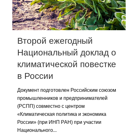
Сотрудники
Отчетность
Противодействие коррупции
Второй ежегодный
Материалы для СМИ
Национальный доклад о
климатической повестке
Публикации
в России
Научная жизнь
Документ подготовлен Российским союзом
Издания
промышленников и предпринимателей
Проблемы прогнозирования
(РСПП) совместно с центром
«Климатическая политика и экономика
О журнале
России» (при ИНП РАН) при участии
Национального...
Номера журналов