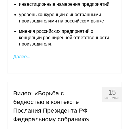
инвестиционные намерения предприятий
Кафедра МФТИ
уровень конкуренции с иностранными
производителями на российском рынке
Кафедра МАДИ
мнения российских предприятий о
концепции расширенной ответственности
Аспирантура
производителя.
Об аспирантуре
Далее...
Поступление
Обучение
15
Видео: «Борьба с
Нормативные документы
ИЮЛ 2020
бедностью в контексте
Диссертационный совет
Послания Президента РФ
Федеральному собранию»
О совете