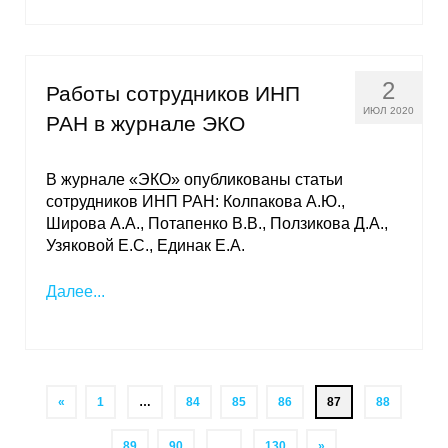
2
Работы сотрудников ИНП
ИЮЛ 2020
РАН в журнале ЭКО
В журнале
«ЭКО»
опубликованы статьи
сотрудников ИНП РАН: Колпакова А.Ю.,
Широва А.А., Потапенко В.В., Ползикова Д.А.,
Узяковой Е.С., Единак Е.А.
Далее...
«
1
…
84
85
86
87
88
89
90
…
130
»