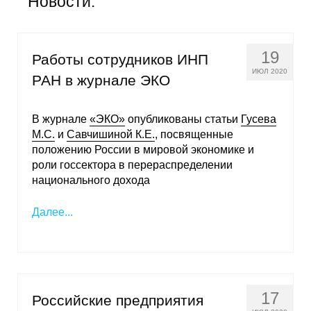
Новости:
Общие требования
Стандарты оформления
19
Работы сотрудников ИНП
Семинары
ИЮЛ 2020
РАН в журнале ЭКО
Энергетический семинар
В журнале
«ЭКО»
опубликованы статьи
Гусева
М.С.
и
Савчишиной К.Е.
, посвященные
Российско-французский семинар
положению России в мировой экономике и
роли госсектора в перераспределении
ЦДУ
национального дохода
Отрасли и регионы
Далее...
Inforum
Ученый совет
17
Российские предприятия
Материалы