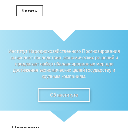
Редакционная этика
Читать
Информация для авторов
Общие требования
Стандарты оформления
Институт Народнохозяйственного Прогнозирования
вычисляет последствия экономических решений и
Научные труды
предлагает набор сбалансированных мер для
достижения экономических целей государству и
О журнале
крупным компаниям.
Выпуски
Об институте
Редакционная этика
Информация для авторов