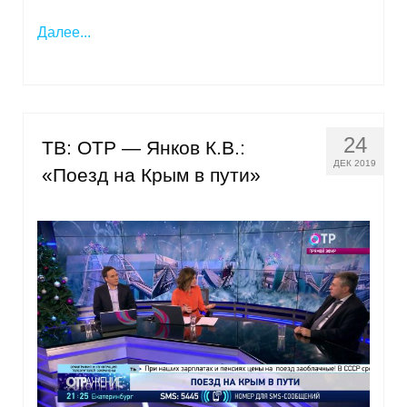
Кафедра МФТИ
Далее...
Кафедра МАДИ
Аспирантура
24
ТВ: ОТР — Янков К.В.:
Об аспирантуре
ДЕК 2019
«Поезд на Крым в пути»
Поступление
Обучение
Нормативные документы
Диссертационный совет
О совете