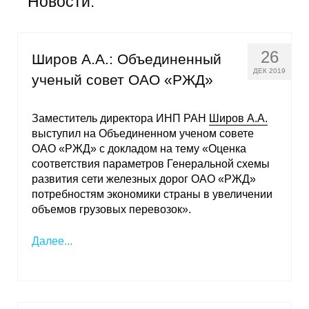
Новости:
Общие требования
Стандарты оформления
26
Широв А.А.: Объединенный
Семинары
ДЕК 2019
ученый совет ОАО «РЖД»
Энергетический семинар
Заместитель директора ИНП РАН
Широв А.А.
выступил на Объединенном ученом совете
Российско-французский семинар
ОАО «РЖД» с докладом на тему «Оценка
соответствия параметров Генеральной схемы
ЦДУ
развития сети железных дорог ОАО «РЖД»
потребностям экономики страны в увеличении
Отрасли и регионы
объемов грузовых перевозок».
Inforum
Далее...
Ученый совет
Материалы