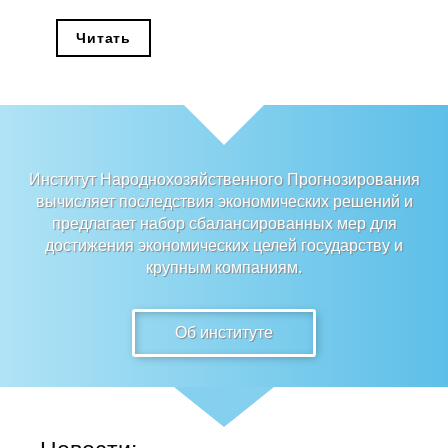
Редакционная этика
Читать
Информация для авторов
Общие требования
Стандарты оформления
Институт Народнохозяйственного Прогнозирования
вычисляет последствия экономических решений и
Научные труды
предлагает набор сбалансированных мер для
достижения экономических целей государству и
О журнале
крупным компаниям.
Выпуски
Об институте
Редакционная этика
Информация для авторов