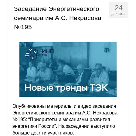
24
Заседание Энергетического
О совете
ДЕК 2019
семинара им А.С. Некрасова
№195
Регулярные прогнозы
Квартальный прогноз
Краткосрочный прогноз
Оценка индекса промышленного
производства
Российская Система Климатического
Мониторинга
Опубликованы материалы и видео заседания
Центр «Климатическая политика и
Энергетического семинара им А.С. Некрасова
экономика России»
№195: “Приоритеты и механизмы развития
энергетики России”. На заседании выступило
больше десяти участников.
Образование и карьера