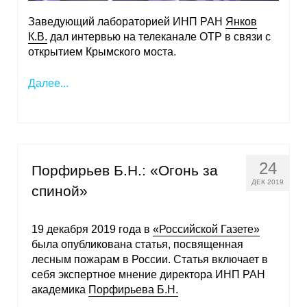
Материалы
Заведующий лабораторией ИНП РАН
Янков
К.В.
дал интервью на телеканале ОТР в связи с
Конкурсы и вакансии
открытием Крымского моста.
Контакты
Далее...
24
Порфирьев Б.Н.: «Огонь за
ДЕК 2019
спиной»
19 декабря 2019 года в
«Российской Газете»
была опубликована статья, посвященная
лесным пожарам в России. Статья включает в
себя экспертное мнение директора ИНП РАН
академика
Порфирьева Б.Н.