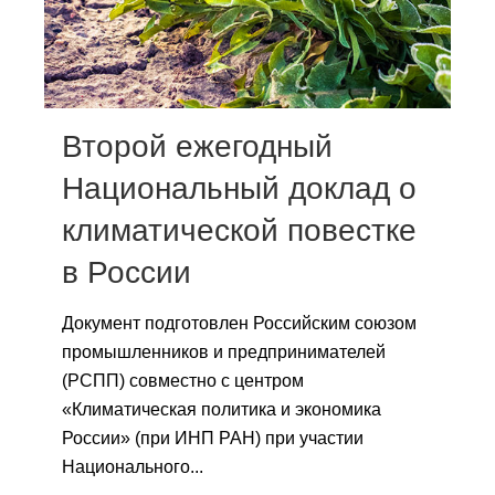
Сотрудники
Отчетность
Противодействие коррупции
Второй ежегодный
Материалы для СМИ
Национальный доклад о
климатической повестке
Публикации
в России
Научная жизнь
Документ подготовлен Российским союзом
Издания
промышленников и предпринимателей
Проблемы прогнозирования
(РСПП) совместно с центром
«Климатическая политика и экономика
О журнале
России» (при ИНП РАН) при участии
Национального...
Номера журналов