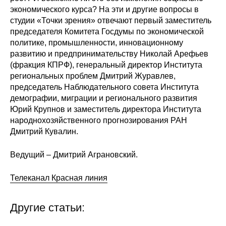
экономического курса? На эти и другие вопросы в
Редакционная этика
студии «Точки зрения» отвечают первый заместитель
председателя Комитета Госдумы по экономической
Информация для авторов
политике, промышленности, инновационному
развитию и предпринимательству Николай Арефьев
Общие требования
(фракция КПРФ), генеральный директор Института
региональных проблем Дмитрий Журавлев,
Стандарты оформления
председатель Наблюдательного совета Института
демографии, миграции и регионального развития
Юрий Крупнов и заместитель директора Института
Научные труды
народнохозяйственного прогнозирования РАН
Дмитрий Кувалин.
О журнале
Ведущий – Дмитрий Аграновский.
Выпуски
Телеканал Красная линия
Редакционная этика
Другие статьи:
Информация для авторов