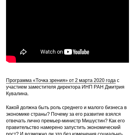
Сотрудники
Отчетность
Противодействие коррупции
Материалы для СМИ
Публикации
Научная жизнь
Программа «Точка зрения» от 2 марта 2020 года
с
участием заместителя директора ИНП РАН Дмитрия
Издания
Кувалина.
Проблемы прогнозирования
Какой должна быть роль среднего и малого бизнеса в
О журнале
экономике страны? Почему за его развитие взялся
отвечать лично премьер-министр Мишустин? Как его
правительство намерено запустить экономический
Номера журналов
рост? И возможно ли это без изменения социально-