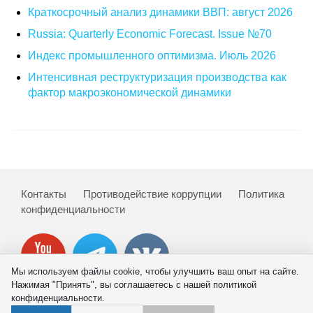
Общие требования
Краткосрочный анализ динамики ВВП: август 2026
Russia: Quarterly Economic Forecast. Issue №70
Стандарты оформления
Индекс промышленного оптимизма. Июль 2026
Семинары
Интенсивная реструктуризация производства как
фактор макроэкономической динамики
Энергетический семинар
Российско-французский семинар
ЦДУ
Контакты
Противодействие коррупции
Политика
Отрасли и регионы
конфиденциальности
Inforum
Мы используем файлы cookie, чтобы улучшить ваш опыт на сайте.
Ученый совет
Нажимая "Принять", вы соглашаетесь с нашей политикой
конфиденциальности.
Материалы