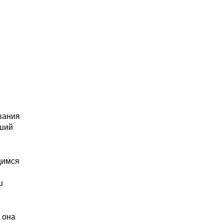
вания
рший
щимся
ш
 она