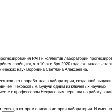
прогнозирования РАН и коллектив лаборатории прогнозиро
рбием сообщают, что 10 октября 2020 года скончалась ста
мических наук
Воронина Светлана Алексеевна
.
десятков лет проработала в лаборатории, созданной выдаю
овичем Некрасовым
. Будучи одним из ключевых научных
вместе с профессором Некрасовым перешла на работу в на
м
текста
, в котором описана история лаборатории. И именно