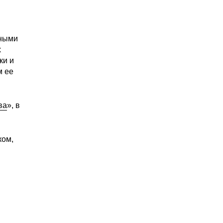
рными
х
ки и
м ее
ва
», в
ком,