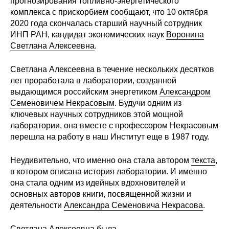
прогнозирования топливно-энергетического
Общие требования
комплекса с прискорбием сообщают, что 10 октября
2020 года скончалась старший научный сотрудник
Стандарты оформления
ИНП РАН, кандидат экономических наук
Воронина
Светлана Алексеевна
.
Семинары
Светлана Алексеевна в течение нескольких десятков
Энергетический семинар
лет проработала в лаборатории, созданной
выдающимся российским энергетиком
Александром
Российско-французский семинар
Семеновичем Некрасовым
. Будучи одним из
ключевых научных сотрудников этой мощной
ЦДУ
лаборатории, она вместе с профессором Некрасовым
перешла на работу в наш Институт еще в 1987 году.
Отрасли и регионы
Неудивительно, что именно она стала автором
текста
,
в котором описана история лаборатории. И именно
Inforum
она стала одним из идейных вдохновителей и
основных авторов книги, посвященной жизни и
Ученый совет
деятельности
Александра Семеновича Некрасова
.
Материалы
Светлана Алексеевна была