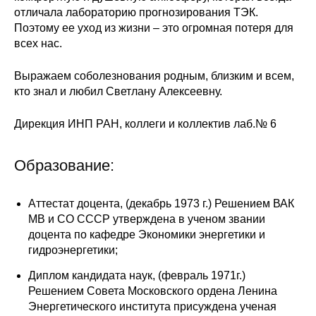
отличала лабораторию прогнозирования ТЭК.
Кафедра МФТИ
Поэтому ее уход из жизни – это огромная потеря для
всех нас.
Кафедра МАДИ
Выражаем соболезнования родным, близким и всем,
кто знал и любил Светлану Алексеевну.
Аспирантура
Об аспирантуре
Дирекция ИНП РАН, коллеги и коллектив лаб.№ 6
Поступление
Образование:
Обучение
Аттестат доцента, (декабрь 1973 г.) Решением ВАК
МВ и СО СССР утверждена в ученом звании
Нормативные документы
доцента по кафедре Экономики энергетики и
гидроэнергетики;
Диссертационный совет
Диплом кандидата наук, (февраль 1971г.)
Решением Совета Московского ордена Ленина
О совете
Энергетического института присуждена ученая