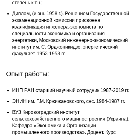
степень к.т.н.;
Материалы
Диплом, (июнь 1958 г.). Решением Государственной
Конкурсы и вакансии
экзаменационной комиссии присвоена
квалификация инженера-экономиста по
специальности экономика и организация
Контакты
энергетики, Московский инженерно-экономический
институт им. С. Орджоникидзе, энергетический
факультет. 1953-1958 гг.
Опыт работы:
ИНП РАН старший научный сотрудник 1987-2019 гг.
ЭНИН им. Г.М. Кржижановского, снс. 1984-1987 гг.
ВУЗ Кировоградский институт
сельскохозяйственного машиностроения (Украина),
Кафедра «Экономики и Организации
промышленного производства». Доцент. Курс