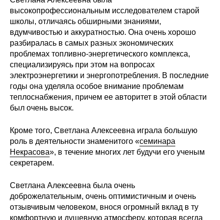
высокопрофессиональным исследователем старой
О совете
школы, отличаясь обширными знаниями,
вдумчивостью и аккуратностью. Она очень хорошо
Регулярные прогнозы
разбиралась в самых разных экономических
проблемах топливно-энергетического комплекса,
Квартальный прогноз
специализируясь при этом на вопросах
электроэнергетики и энергопотребления. В последние
годы она уделяла особое внимание проблемам
Краткосрочный прогноз
теплоснабжения, причем ее авторитет в этой области
был очень высок.
Оценка индекса промышленного
производства
Кроме того, Светлана Алексеевна играла большую
роль в деятельности знаменитого «
семинара
Российская Система Климатического
Некрасова
», в течение многих лет будучи его ученым
Мониторинга
секретарем.
Центр «Климатическая политика и
Светлана Алексеевна была очень
экономика России»
доброжелательным, очень оптимистичным и очень
отзывчивым человеком, внося огромный вклад в ту
Образование и карьера
комфортную и душевную атмосферу, которая всегда