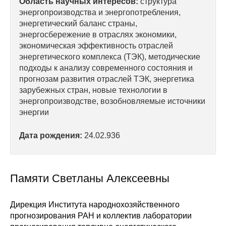
Область научных интересов:
структура
энергопроизводства и энергопотребления,
Редакционная этика
энергетический баланс страны,
энергосбережение в отраслях экономики,
Информация для авторов
экономическая эффективность отраслей
энергетического комплекса (ТЭК), методические
Общие требования
подходы к анализу современного состояния и
прогнозам развития отраслей ТЭК, энергетика
Стандарты оформления
зарубежных стран, новые технологии в
энергопроизводстве, возобновляемые источники
Научные труды
энергии
О журнале
Дата рождения:
24.02.936
Выпуски
Памяти Светланы Алексеевны
Редакционная этика
Дирекция Института народнохозяйственного
Информация для авторов
прогнозирования РАН и коллектив лаборатории