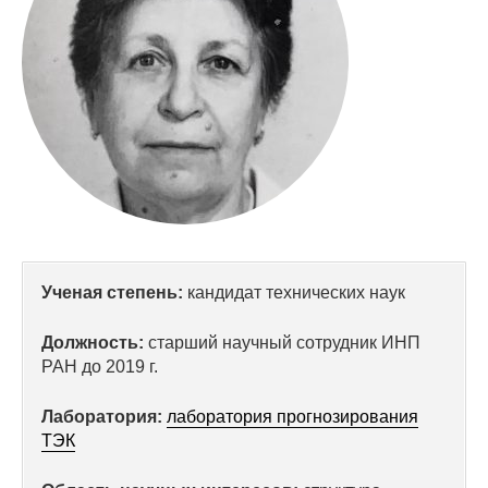
Сотрудники
Отчетность
Противодействие коррупции
Материалы для СМИ
Публикации
Научная жизнь
Ученая степень:
кандидат технических наук
Издания
Должность:
старший научный сотрудник ИНП
Проблемы прогнозирования
РАН до 2019 г.
О журнале
Лаборатория:
лаборатория прогнозирования
ТЭК
Номера журналов