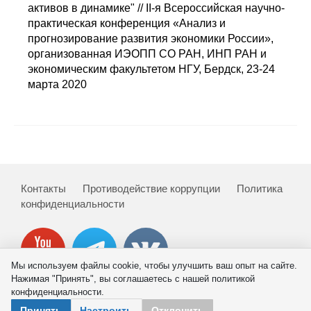
активов в динамике" // II-я Всероссийская научно-
Редакционная этика
практическая конференция «Анализ и
прогнозирование развития экономики России»,
организованная ИЭОПП СО РАН, ИНП РАН и
Информация для авторов
экономическим факультетом НГУ, Бердск, 23-24
Общие требования
марта 2020
Стандарты оформления
Научные труды
О журнале
Контакты
Противодействие коррупции
Политика
конфиденциальности
Выпуски
Редакционная этика
Мы используем файлы cookie, чтобы улучшить ваш опыт на сайте.
Нажимая "Принять", вы соглашаетесь с нашей политикой
Информация для авторов
конфиденциальности.
© 2026 ИНП РАН
Принять
Настроить
Отклонить