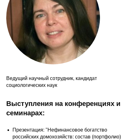
Сотрудники
Отчетность
Противодействие коррупции
Материалы для СМИ
Публикации
Ведущий научный сотрудник, кандидат
Научная жизнь
социологических наук
Издания
Выступления на конференциях и
Проблемы прогнозирования
семинарах:
О журнале
Презентация: "Нефинансовое богатство
Номера журналов
российских домохозяйств: состав (портфолио)