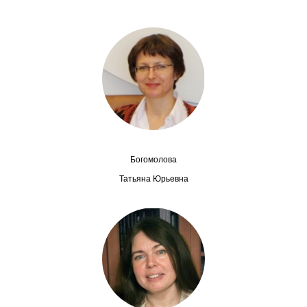
Сотрудники
Отчетность
Противодействие коррупции
Материалы для СМИ
Публикации
Богомолова
Научная жизнь
Татьяна Юрьевна
Издания
Проблемы прогнозирования
О журнале
Номера журналов