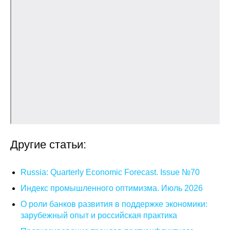
О совете
Регулярные прогнозы
Квартальный прогноз
Краткосрочный прогноз
Оценка индекса промышленного
производства
Другие статьи:
Российская Система Климатического
Мониторинга
Russia: Quarterly Economic Forecast. Issue №70
Индекс промышленного оптимизма. Июль 2026
Центр «Климатическая политика и
экономика России»
О роли банков развития в поддержке экономики:
зарубежный опыт и российская практика
Образование и карьера