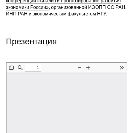
конференции «Анализ и прогнозирование развития
Общие требования
экономики России»
, организованной ИЭОПП СО РАН,
ИНП РАН и экономическим факультетом НГУ.
Стандарты оформления
Семинары
Презентация
Энергетический семинар
Российско-французский семинар
ЦДУ
Отрасли и регионы
Inforum
Ученый совет
Материалы