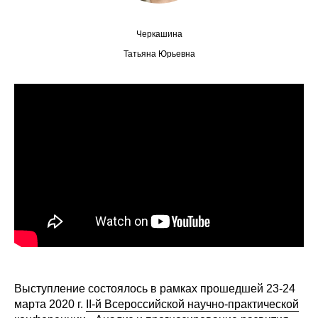
Редакционная этика
Черкашина
Татьяна Юрьевна
Информация для авторов
Общие требования
Стандарты оформления
Научные труды
О журнале
Выпуски
Редакционная этика
Выступление состоялось в рамках прошедшей 23-24
Информация для авторов
марта 2020 г.
II-й Всероссийской научно-практической