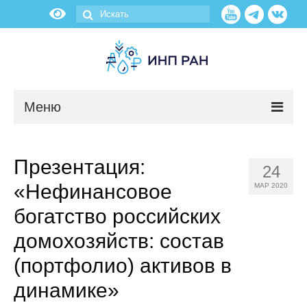
Меню
Новости
Презентация:
24
О нас
«Нефинансовое
МАР 2020
Об институте
богатство российских
домохозяйств: состав
Научные подразделения
(портфолио) активов в
Администрация
динамике»