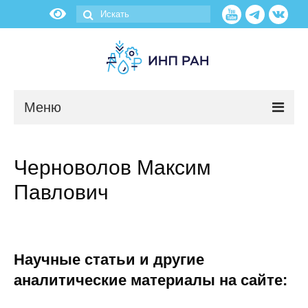
Меню
Новости
Черноволов Максим
О нас
Павлович
Об институте
Научные подразделения
Научные статьи и другие
Администрация
аналитические материалы на сайте: