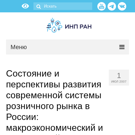
Меню
Новости
Состояние и
1
О нас
перспективы развития
ИЮЛ 2007
Об институте
современной системы
розничного рынка в
Научные подразделения
России:
Администрация
макроэкономический и