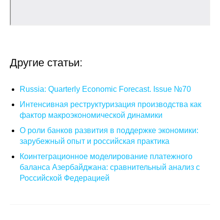
Кафедра МФТИ
Кафедра МАДИ
Другие статьи:
Аспирантура
Об аспирантуре
Russia: Quarterly Economic Forecast. Issue №70
Интенсивная реструктуризация производства как
Поступление
фактор макроэкономической динамики
О роли банков развития в поддержке экономики:
Обучение
зарубежный опыт и российская практика
Коинтеграционное моделирование платежного
Нормативные документы
баланса Азербайджана: сравнительный анализ с
Российской Федерацией
Диссертационный совет
О совете