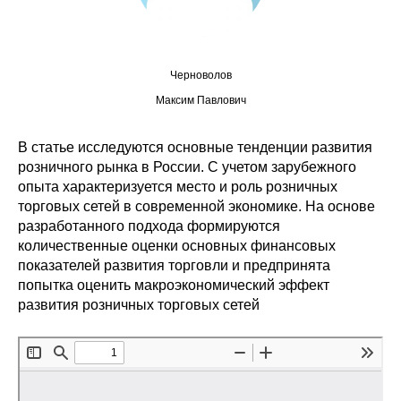
Редакционная этика
Информация для авторов
Черноволов
Максим Павлович
Общие требования
В статье исследуются основные тенденции развития
Стандарты оформления
розничного рынка в России. С учетом зарубежного
опыта характеризуется место и роль розничных
Научные труды
торговых сетей в современной экономике. На основе
разработанного подхода формируются
О журнале
количественные оценки основных финансовых
показателей развития торговли и предпринята
Выпуски
попытка оценить макроэкономический эффект
развития розничных торговых сетей
Редакционная этика
Информация для авторов