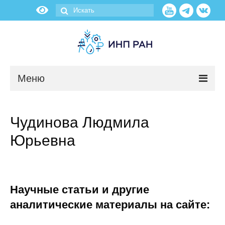
Меню
Новости
Чудинова Людмила
О нас
Юрьевна
Об институте
Научные подразделения
Научные статьи и другие
Администрация
аналитические материалы на сайте: