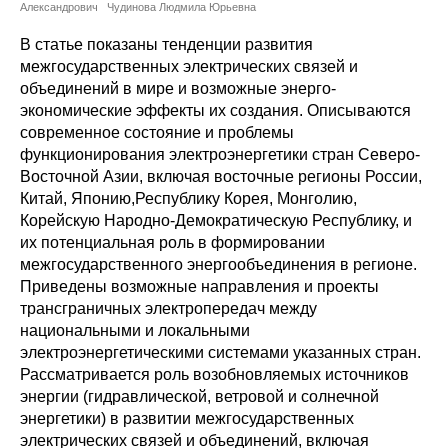
Сотрудники
Александрович
Чудинова Людмила Юрьевна
В статье показаны тенденции развития
Отчетность
межгосударственных электрических связей и
объединений в мире и возможные энерго-
Противодействие коррупции
экономические эффекты их создания. Описываются
современное состояние и проблемы
Материалы для СМИ
функционирования электроэнергетики стран Северо-
Восточной Азии, включая восточные регионы России,
Китай, Японию,Республику Корея, Монголию,
Публикации
Корейскую Народно-Демократическую Республику, и
их потенциальная роль в формировании
Научная жизнь
межгосударственного энергообъединения в регионе.
Приведены возможные направления и проекты
Издания
трансграничных электропередач между
национальными и локальными
Проблемы прогнозирования
электроэнергетическими системами указанных стран.
Рассматривается роль возобновляемых источников
О журнале
энергии (гидравлической, ветровой и солнечной
энергетики) в развитии межгосударственных
Номера журналов
электрических связей и объединений, включая