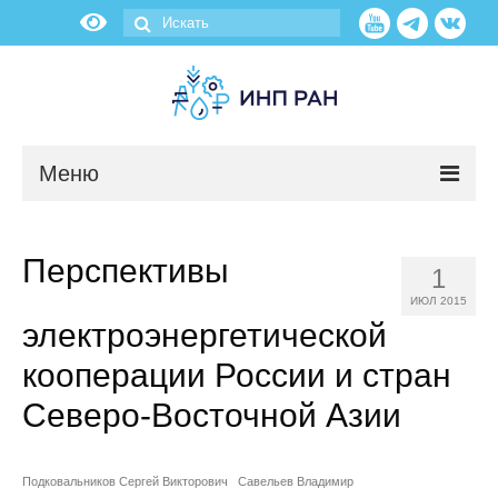
Меню
Новости
Перспективы
1
О нас
ИЮЛ 2015
электроэнергетической
Об институте
кооперации России и стран
Научные подразделения
Северо-Восточной Азии
Администрация
Подковальников Сергей Викторович
Савельев Владимир