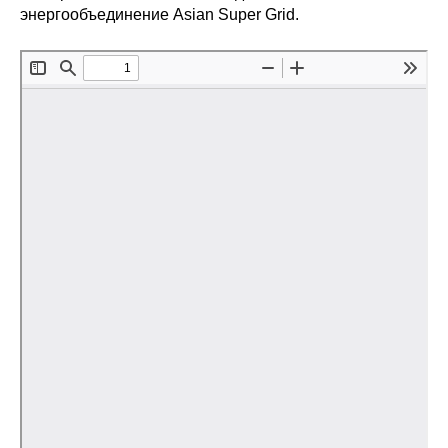
энергообъединение Asian Super Grid.
Редакционная этика
Информация для авторов
Общие требования
Стандарты оформления
Научные труды
О журнале
Выпуски
Редакционная этика
Информация для авторов