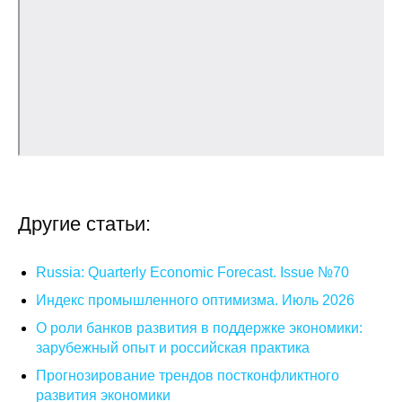
О совете
Регулярные прогнозы
Квартальный прогноз
Краткосрочный прогноз
Оценка индекса промышленного
Другие статьи:
производства
Российская Система Климатического
Russia: Quarterly Economic Forecast. Issue №70
Мониторинга
Индекс промышленного оптимизма. Июль 2026
О роли банков развития в поддержке экономики:
Центр «Климатическая политика и
зарубежный опыт и российская практика
экономика России»
Прогнозирование трендов постконфликтного
Образование и карьера
развития экономики