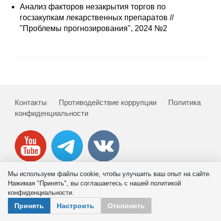
Сотрудники
Анализ факторов незакрытия торгов по
госзакупкам лекарственных препаратов //
Отчетность
"Проблемы прогнозирования", 2024 №2
Противодействие коррупции
Материалы для СМИ
Публикации
Контакты
Противодействие коррупции
Политика
конфиденциальности
Научная жизнь
Издания
Проблемы прогнозирования
Мы используем файлы cookie, чтобы улучшить ваш опыт на сайте.
Нажимая "Принять", вы соглашаетесь с нашей политикой
О журнале
© 2026 ИНП РАН
конфиденциальности.
Принять
Настроить
Отклонить
Номера журналов