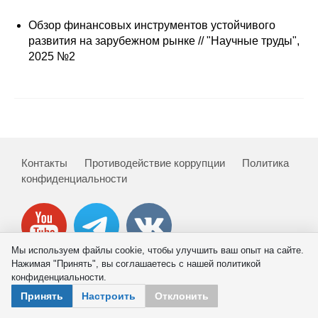
Сотрудники
Обзор финансовых инструментов устойчивого
Отчетность
развития на зарубежном рынке // "Научные труды",
2025 №2
Противодействие коррупции
Материалы для СМИ
Публикации
Контакты
Противодействие коррупции
Политика
конфиденциальности
Научная жизнь
Издания
Проблемы прогнозирования
Мы используем файлы cookie, чтобы улучшить ваш опыт на сайте.
Нажимая "Принять", вы соглашаетесь с нашей политикой
О журнале
конфиденциальности.
© 2026 ИНП РАН
Принять
Настроить
Отклонить
Номера журналов