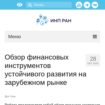
Меню
Новости
Обзор финансовых
28
О нас
инструментов
ОКТ 2025
Об институте
устойчивого развития на
зарубежном рынке
Научные подразделения
Администрация
Дун Чэнь