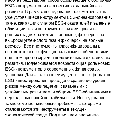
Работа представляет собой обзор текущего состояния
Сотрудники
ESG-инструментов и перспектив их дальнейшего
развития. В рамках исследования рассмотрены как
Отчетность
уже устоявшиеся инструменты ESG-финансирования,
такие, как акции с учетом ESG-показателей и зеленые
Противодействие коррупции
облигации, так и инструменты, находящиеся на
ранних стадиях развития, например, фьючерсы на
Материалы для СМИ
выбросы углекислого газа и фьючерсы на водные
ресурсы. Все инструменты классифицированы в
соответствии с их функциональными особенностями,
Публикации
при этом прогнозируется положительная динамика их
развития. Подчеркивается возрастающая роль новых
Научная жизнь
ESG-инструментов в современных финансовых
условиях. Для анализа преимуществ новых форматов
Издания
ESG-инвестирования проведено сравнение уровня
рисков между облигациями, связанными с
Проблемы прогнозирования
устойчивым развитием, и общими ESG-облигациями в
периоды рыночной нестабильности. Исследование
О журнале
также отмечает ключевые проблемы, с которыми
сталкиваются эти инструменты в текущей
Номера журналов
экономической среде. Под влиянием растущего