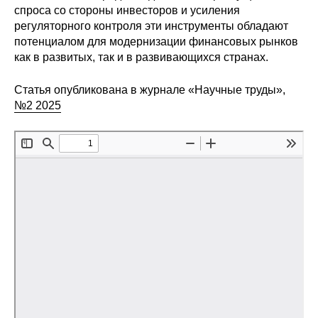
спроса со стороны инвесторов и усиления
Редакционная этика
регуляторного контроля эти инструменты обладают
потенциалом для модернизации финансовых рынков
Информация для авторов
как в развитых, так и в развивающихся странах.
Общие требования
Статья опубликована в журнале «Научные труды»,
№2 2025
Стандарты оформления
Научные труды
О журнале
Выпуски
Редакционная этика
Информация для авторов