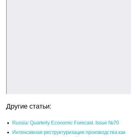
О совете
Регулярные прогнозы
Квартальный прогноз
Краткосрочный прогноз
Оценка индекса промышленного
производства
Российская Система Климатического
Мониторинга
Другие статьи:
Центр «Климатическая политика и
экономика России»
Russia: Quarterly Economic Forecast. Issue №70
Интенсивная реструктуризация производства как
Образование и карьера