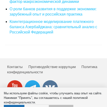
фактор макроэкономической динамики
Кафедра МФТИ
О роли банков развития в поддержке экономики:
зарубежный опыт и российская практика
Кафедра МАДИ
Коинтеграционное моделирование платежного
баланса Азербайджана: сравнительный анализ с
Аспирантура
Российской Федерацией
Об аспирантуре
Поступление
Обучение
Контакты
Противодействие коррупции
Политика
конфиденциальности
Нормативные документы
Диссертационный совет
Мы используем файлы cookie, чтобы улучшить ваш опыт на сайте.
Нажимая "Принять", вы соглашаетесь с нашей политикой
О совете
конфиденциальности.