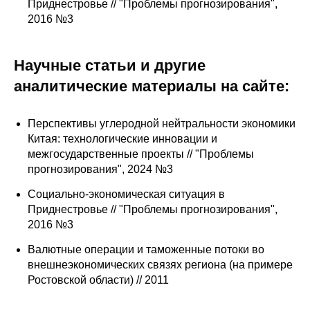
Сотрудники
Приднестровье // "Проблемы прогнозирования",
2016 №3
Отчетность
Научные статьи и другие
Противодействие коррупции
аналитические материалы на сайте:
Материалы для СМИ
Перспективы углеродной нейтральности экономики
Китая: технологические инновации и
Публикации
межгосударственные проекты // "Проблемы
прогнозирования", 2024 №3
Научная жизнь
Социально-экономическая ситуация в
Издания
Приднестровье // "Проблемы прогнозирования",
2016 №3
Проблемы прогнозирования
Валютные операции и таможенные потоки во
О журнале
внешнеэкономических связях региона (на примере
Ростовской области) // 2011
Номера журналов