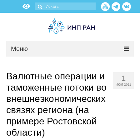
Меню
Новости
Валютные операции и
1
О нас
таможенные потоки во
ИЮЛ 2011
Об институте
внешнеэкономических
связях региона (на
Научные подразделения
примере Ростовской
Администрация
области)