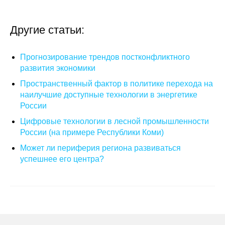
О совете
Другие статьи:
Регулярные прогнозы
Прогнозирование трендов постконфликтного
Квартальный прогноз
развития экономики
Пространственный фактор в политике перехода на
Краткосрочный прогноз
наилучшие доступные технологии в энергетике
России
Оценка индекса промышленного
Цифровые технологии в лесной промышленности
производства
России (на примере Республики Коми)
Может ли периферия региона развиваться
Российская Система Климатического
успешнее его центра?
Мониторинга
Центр «Климатическая политика и
экономика России»
Образование и карьера