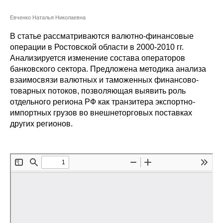
Сотрудники
Евченко Наталья Николаевна
Отчетность
В статье рассматриваются валютно-финансовые
операции в Ростовской области в 2000-2010 гг.
Противодействие коррупции
Анализируется изменение состава операторов
банковского сектора. Предложена методика анализа
Материалы для СМИ
взаимосвязи валютных и таможенных финансово-
товарных потоков, позволяющая выявить роль
Публикации
отдельного региона РФ как транзитера экспортно-
импортных грузов во внешнеторговых поставках
других регионов.
Научная жизнь
Издания
Проблемы прогнозирования
О журнале
Номера журналов