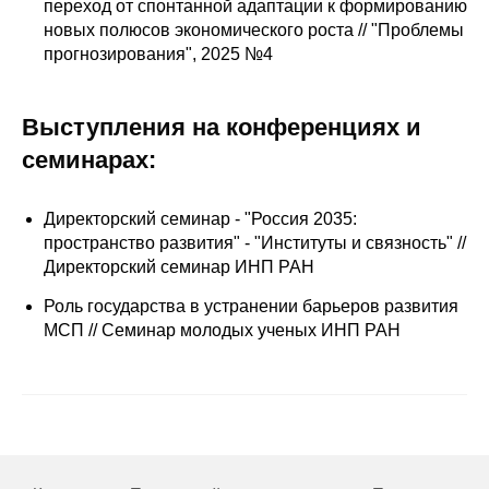
переход от спонтанной адаптации к формированию
новых полюсов экономического роста // "Проблемы
Редакционная этика
прогнозирования", 2025 №4
Информация для авторов
Выступления на конференциях и
Общие требования
семинарах:
Стандарты оформления
Директорский семинар - "Россия 2035:
Научные труды
пространство развития" - "Институты и связность" //
Директорский семинар ИНП РАН
О журнале
Роль государства в устранении барьеров развития
МСП // Семинар молодых ученых ИНП РАН
Выпуски
Редакционная этика
Информация для авторов