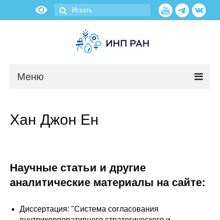
Меню
Новости
Хан Джон Ен
О нас
Об институте
Научные статьи и другие
Научные подразделения
аналитические материалы на сайте:
Администрация
Диссертация: "Система согласования
внутрикорпоративного стратегического и