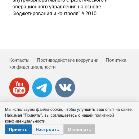
Сотрудники
операционного управления на основе
бюджетирования и контроля" // 2010
Отчетность
Противодействие коррупции
Материалы для СМИ
Контакты
Противодействие коррупции
Политика
Публикации
конфиденциальности
Научная жизнь
Издания
Проблемы прогнозирования
Мы используем файлы cookie, чтобы улучшить ваш опыт на сайте.
© 2026 ИНП РАН
Нажимая "Принять", вы соглашаетесь с нашей политикой
О журнале
конфиденциальности.
Принять
Настроить
Отклонить
Номера журналов