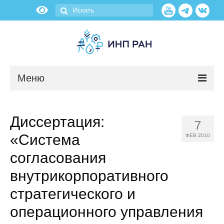
Меню
Новости
Диссертация:
7
О нас
«Система
ФЕВ 2010
Об институте
согласования
внутрикорпоративного
Научные подразделения
стратегического и
Администрация
операционного управления