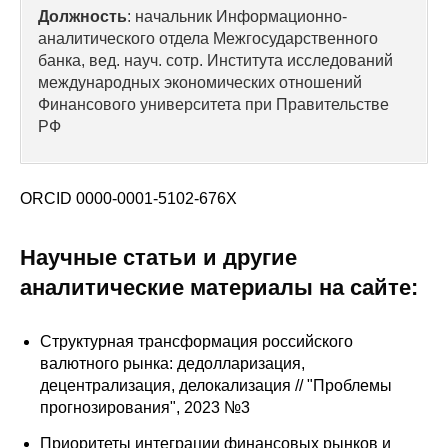
Сотрудники
Должность
: начальник Информационно-
аналитического отдела Межгосударственного
Отчетность
банка, вед. науч. сотр. Института исследований
международных экономических отношений
Противодействие коррупции
Финансового университета при Правительстве
РФ
Материалы для СМИ
ORCID 0000-0001-5102-676X
Публикации
Научные статьи и другие
Научная жизнь
аналитические материалы на сайте:
Издания
Проблемы прогнозирования
Структурная трансформация российского
валютного рынка: дедолларизация,
О журнале
децентрализация, делокализация // "Проблемы
прогнозирования", 2023 №3
Номера журналов
Приоритеты интеграции финансовых рынков и