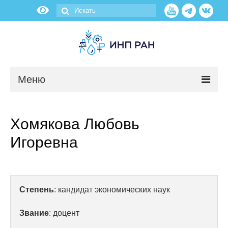
Меню
Новости
Хомякова Любовь
О нас
Игоревна
Об институте
Научные подразделения
Степень
: кандидат экономических наук
Администрация
Звание
: доцент