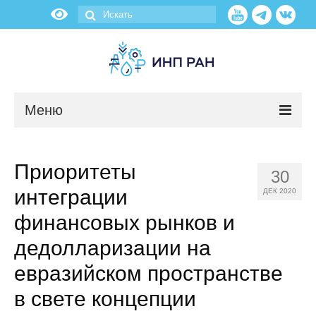
Меню
Новости
Приоритеты
30
О нас
интеграции
ДЕК 2020
Об институте
финансовых рынков и
дедолларизации на
Научные подразделения
евразийском пространстве
Администрация
в свете концепции