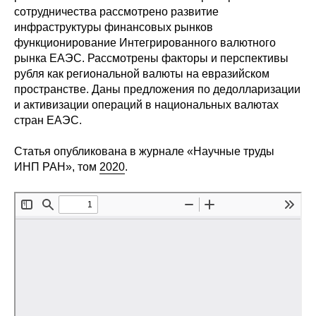
Общие требования
сотрудничества рассмотрено развитие
инфраструктуры финансовых рынков
Стандарты оформления
функционирование Интегрированного валютного
рынка ЕАЭС. Рассмотрены факторы и перспективы
Семинары
рубля как региональной валюты на евразийском
пространстве. Даны предложения по дедолларизации
Энергетический семинар
и активизации операций в национальных валютах
стран ЕАЭС.
Российско-французский семинар
Статья опубликована в журнале «Научные труды
ИНП РАН», том
2020
.
ЦДУ
Отрасли и регионы
Inforum
Ученый совет
Материалы