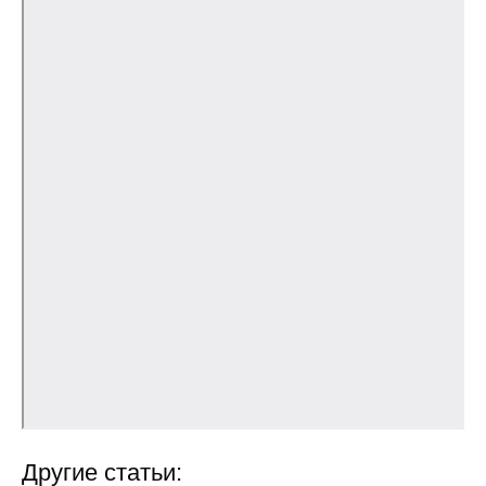
Кафедра МФТИ
Кафедра МАДИ
Аспирантура
Об аспирантуре
Поступление
Обучение
Нормативные документы
Диссертационный совет
О совете
Другие статьи: