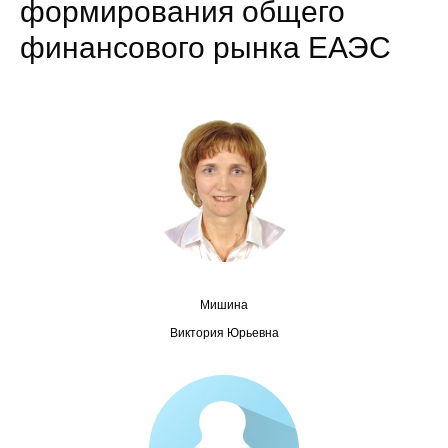
формирования общего
Сотрудники
финансового рынка ЕАЭС
Отчетность
Противодействие коррупции
Материалы для СМИ
Публикации
Научная жизнь
Издания
Мишина
Виктория Юрьевна
Проблемы прогнозирования
О журнале
Номера журналов