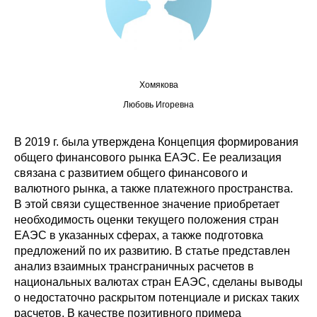
Редакционная этика
Информация для авторов
Общие требования
Хомякова
Любовь Игоревна
Стандарты оформления
В 2019 г. была утверждена Концепция формирования
Научные труды
общего финансового рынка ЕАЭС. Ее реализация
связана с развитием общего финансового и
О журнале
валютного рынка, а также платежного пространства.
В этой связи существенное значение приобретает
необходимость оценки текущего положения стран
Выпуски
ЕАЭС в указанных сферах, а также подготовка
предложений по их развитию. В статье представлен
Редакционная этика
анализ взаимных трансграничных расчетов в
национальных валютах стран ЕАЭС, сделаны выводы
Информация для авторов
о недостаточно раскрытом потенциале и рисках таких
расчетов. В качестве позитивного примера