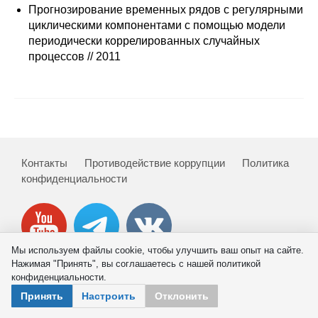
Сотрудники
Прогнозирование временных рядов с регулярными
циклическими компонентами с помощью модели
Отчетность
периодически коррелированных случайных
процессов // 2011
Противодействие коррупции
Материалы для СМИ
Публикации
Контакты
Противодействие коррупции
Политика
конфиденциальности
Научная жизнь
Издания
Проблемы прогнозирования
Мы используем файлы cookie, чтобы улучшить ваш опыт на сайте.
Нажимая "Принять", вы соглашаетесь с нашей политикой
О журнале
конфиденциальности.
© 2026 ИНП РАН
Принять
Настроить
Отклонить
Номера журналов