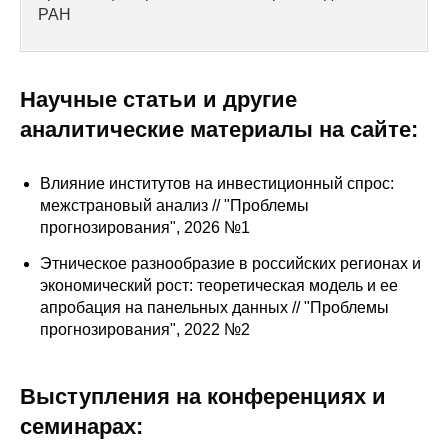
Сотрудники
РАН
Отчетность
Научные статьи и другие
Противодействие коррупции
аналитические материалы на сайте:
Материалы для СМИ
Влияние институтов на инвестиционный спрос:
Публикации
межстрановый анализ // "Проблемы
прогнозирования", 2026 №1
Научная жизнь
Этническое разнообразие в российских регионах и
экономический рост: теоретическая модель и ее
Издания
апробация на панельных данных // "Проблемы
прогнозирования", 2022 №2
Проблемы прогнозирования
О журнале
Выступления на конференциях и
семинарах:
Номера журналов