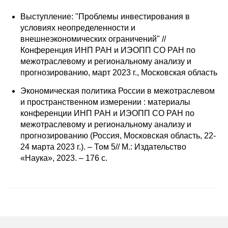
Редакционная этика
Выступление: "Проблемы инвестирования в
условиях неопределенности и
внешнеэкономических ограничений" //
Информация для авторов
Конференция ИНП РАН и ИЭОПП СО РАН по
Общие требования
межотраслевому и региональному анализу и
прогнозированию, март 2023 г., Московская область
Стандарты оформления
Экономическая политика России в межотраслевом
и пространственном измерении : материалы
Научные труды
конференции ИНП РАН и ИЭОПП СО РАН по
межотраслевому и региональному анализу и
О журнале
прогнозированию (Россия, Московская область, 22-
24 марта 2023 г.). – Том 5// М.: Издательство
«Наука», 2023. – 176 с.
Выпуски
Редакционная этика
Информация для авторов