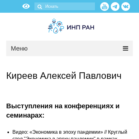
Меню
Новости
Киреев Алексей Павлович
О нас
Об институте
Выступления на конференциях и
Научные подразделения
семинарах:
Администрация
Видео: «Экономика в эпоху пандемии» // Круглый
стол "Экономика в эпоху пандемии" в рамках