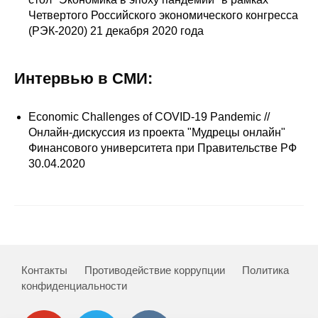
Сотрудники
Четвертого Российского экономического конгресса
(РЭК-2020) 21 декабря 2020 года
Отчетность
Противодействие коррупции
Интервью в СМИ:
Материалы для СМИ
Economic Challenges of COVID-19 Pandemic //
Онлайн-дискуссия из проекта "Мудрецы онлайн"
Публикации
Финансового университета при Правительстве РФ
30.04.2020
Научная жизнь
Издания
Проблемы прогнозирования
О журнале
Контакты
Противодействие коррупции
Политика
конфиденциальности
Номера журналов