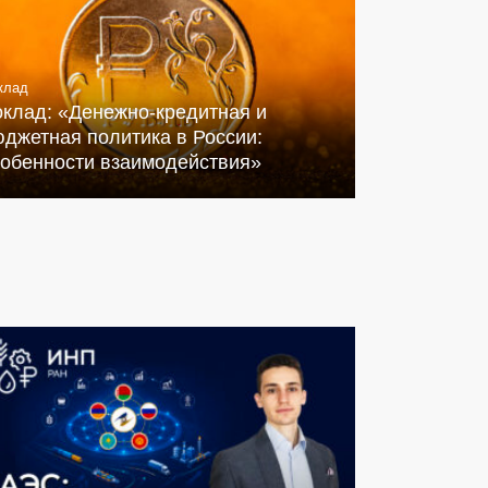
клад
оклад: «Денежно-кредитная и
джетная политика в России:
собенности взаимодействия»