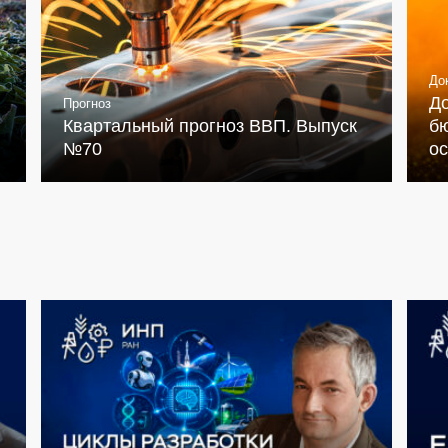
До
Д
Прогноз
Квартальный прогноз ВВП. Выпуск
бю
№70
о