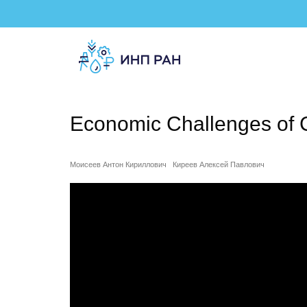
Economic Challenges of
Моисеев Антон Кириллович
Киреев Алексей Павлович