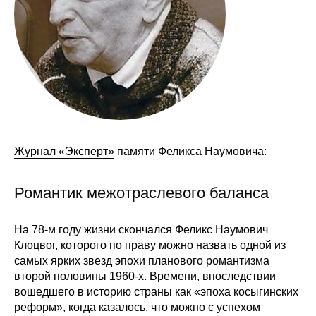
Сотрудники
Отчетность
Противодействие коррупции
Материалы для СМИ
Публикации
Журнал «Эксперт»
памяти Феликса Наумовича:
Научная жизнь
Романтик межотраслевого баланса
Издания
На 78-м году жизни скончался Феликс Наумович
Проблемы прогнозирования
Клоцвог, которого по праву можно назвать одной из
самых ярких звезд эпохи планового романтизма
О журнале
второй половины 1960-х. Времени, впоследствии
вошедшего в историю страны как «эпоха косыгинских
Номера журналов
реформ», когда казалось, что можно с успехом