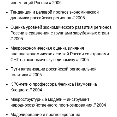
инвестиций России // 2006
Кафедра МФТИ
Тенденции и целевой прогноз экономической
динамики российских регионов // 2005
Кафедра МАДИ
Оценка уровней экономического развития регионов
России в сравнении с группами зарубежных стран
Аспирантура
// 2005
Об аспирантуре
Макроэкономическая оценка влияния
внешнеэкономических связей России со странами
Поступление
СНГ на экономическую динамику // 2005
Пути активизации российской региональной
Обучение
политики // 2005
Нормативные документы
К 70-летию профессора Феликса Наумовича
Клоцвога // 2004
Диссертационный совет
Макроструктурные модели – инструмент
народнохозяйственного прогнозирования // 2004
О совете
Моделирование и прогнозирование