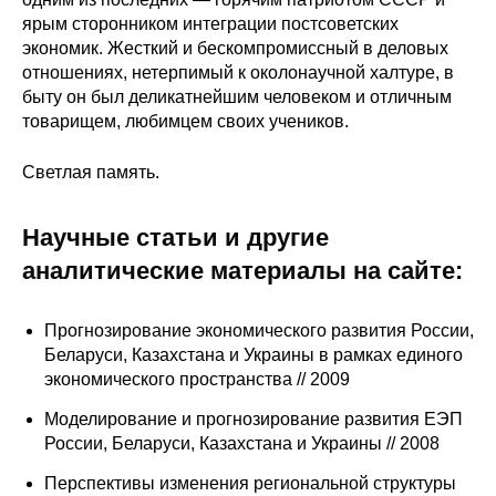
ярым сторонником интеграции постсоветских
О совете
экономик. Жесткий и бескомпромиссный в деловых
отношениях, нетерпимый к околонаучной халтуре, в
Регулярные прогнозы
быту он был деликатнейшим человеком и отличным
товарищем, любимцем своих учеников.
Квартальный прогноз
Светлая память.
Краткосрочный прогноз
Научные статьи и другие
Оценка индекса промышленного
аналитические материалы на сайте:
производства
Российская Система Климатического
Прогнозирование экономического развития России,
Мониторинга
Беларуси, Казахстана и Украины в рамках единого
экономического пространства // 2009
Центр «Климатическая политика и
Моделирование и прогнозирование развития ЕЭП
экономика России»
России, Беларуси, Казахстана и Украины // 2008
Перспективы изменения региональной структуры
Образование и карьера