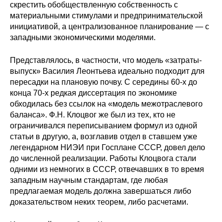
скрестить обобществленную собственность с
Редакционная этика
материальными стимулами и предпринимательской
инициативой, а централизованное планирование — с
западными экономическими моделями.
Информация для авторов
Общие требования
Представлялось, в частности, что модель «затраты-
выпуск» Василия Леонтьева идеально подходит для
пересадки на плановую почву. С середины 60-х до
Стандарты оформления
конца 70-х редкая диссертация по экономике
обходилась без ссылок на «модель межотраслевого
Научные труды
баланса». Ф.Н. Клоцвог же был из тех, кто не
ограничивался переписыванием формул из одной
О журнале
статьи в другую, а, возглавив отдел в ставшем уже
легендарном НИЭИ при Госплане СССР, довел дело
Выпуски
до численной реализации. Работы Клоцвога стали
одними из немногих в СССР, отвечавших в то время
Редакционная этика
западным научным стандартам, где любая
предлагаемая модель должна завершаться либо
доказательством неких теорем, либо расчетами.
Информация для авторов