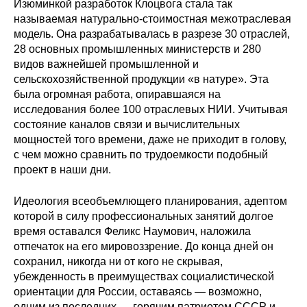
Общие требования
Изюминкой разработок Клоцвога стала так
называемая натурально-стоимостная межотраслевая
модель. Она разрабатывалась в разрезе 30 отраслей,
Стандарты оформления
28 основных промышленных министерств и 280
видов важнейшей промышленной и
Семинары
сельскохозяйственной продукции «в натуре». Эта
была огромная работа, опиравшаяся на
Энергетический семинар
исследования более 100 отраслевых НИИ. Учитывая
состояние каналов связи и вычислительных
Российско-французский семинар
мощностей того времени, даже не приходит в голову,
с чем можно сравнить по трудоемкости подобный
ЦДУ
проект в наши дни.
Идеология всеобъемлющего планирования, адептом
Отрасли и регионы
которой в силу профессиональных занятий долгое
время оставался Феликс Наумович, наложила
Inforum
отпечаток на его мировоззрение. До конца дней он
сохранил, никогда ни от кого не скрывая,
Ученый совет
убежденность в преимуществах социалистической
ориентации для России, оставаясь — возможно,
Материалы
одним из последних — горячим патриотом СССР и